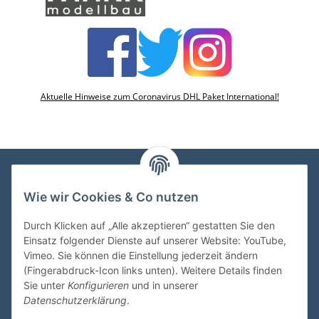
Aktuelle Hinweise zum Coronavirus DHL Paket International!
Wie wir Cookies & Co nutzen
VDMedien24.de
Heinz Nickel
Durch Klicken auf „Alle akzeptieren“ gestatten Sie den
Kasernenstraße 6-10
Einsatz folgender Dienste auf unserer Website: YouTube,
66482 Zweibrücken
Vimeo. Sie können die Einstellung jederzeit ändern
(Fingerabdruck-Icon links unten). Weitere Details finden
Tel. 06332 72710
Sie unter
Konfigurieren
und in unserer
eMail: heinz.nickel@vdmedien.de
Datenschutzerklärung
.