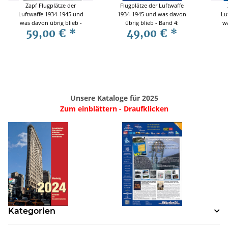
Zapf Flugplätze der
Flugplätze der Luftwaffe
Luftwaffe 1934-1945 und
1934-1945 und was davon
Lu
was davon übrig blieb -
übrig blieb - Band 4:
wa
59,00 €
*
49,00 €
*
Band 11: Luftgau VI
Sachsen-Anhalt - Jürgen
Nordrhein-Westfalen
Zapf
Unsere Kataloge für 2025
Zum einblättern - Draufklicken
Kategorien