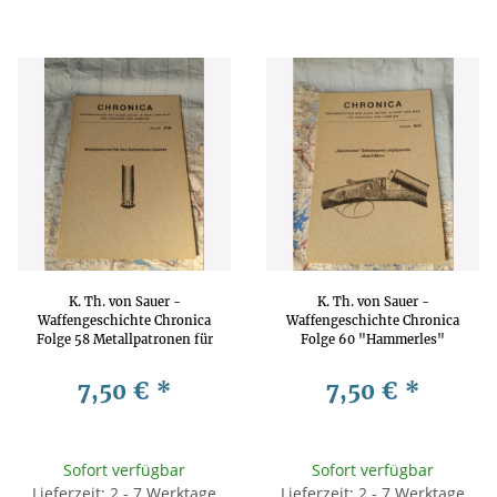
K. Th. von Sauer -
K. Th. von Sauer -
Waffengeschichte Chronica
Waffengeschichte Chronica
Folge 58 Metallpatronen für
Folge 60 "Hammerles"
das Zentralfeuer-Gewehr
Selbstspann-Jagdgewehr
Waffengeschichte,
ohne Hähne
7,50 €
*
7,50 €
*
Waffentechnik, Waffenkunde
Waffengeschichte,
Waffentechnik, Waffenkunde
Sofort verfügbar
Sofort verfügbar
Lieferzeit: 2 - 7 Werktage
Lieferzeit: 2 - 7 Werktage