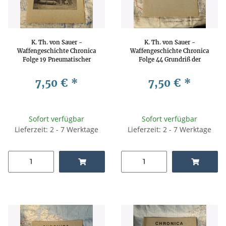
K. Th. von Sauer -
K. Th. von Sauer -
Waffengeschichte Chronica
Waffengeschichte Chronica
Folge 19 Pneumatischer
Folge 44 Grundriß der
Rückstoß für schwere
Waffenlehre Heft 17 Die
Geschütze Waffengeschichte,
Schutzwaffen
7,50 €
*
7,50 €
*
Waffenkunde, Waffentechnik
Waffengeschichte,
Waffentechnik, Waffenkunde
Sofort verfügbar
Sofort verfügbar
Lieferzeit: 2 - 7 Werktage
Lieferzeit: 2 - 7 Werktage