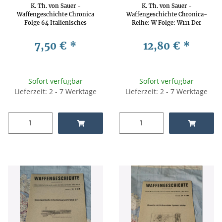
K. Th. von Sauer -
K. Th. von Sauer -
Waffengeschichte Chronica
Waffengeschichte Chronica-
Folge 64 Italienisches
Reihe: W Folge: W111 Der
Repetiergewehr, System
französische Kavallerie-
Bertoldo Waffengeschichte,
Karabiner Mod 90 und Mod 92
7,50 €
*
12,80 €
*
Waffentechnik, Waffenkunde
Waffengeschichte,
Waffentechnik, Waffenkunde
Sofort verfügbar
Sofort verfügbar
Lieferzeit: 2 - 7 Werktage
Lieferzeit: 2 - 7 Werktage