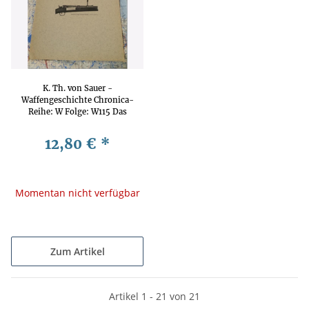
K. Th. von Sauer -
Waffengeschichte Chronica-
Reihe: W Folge: W115 Das
dänische 8mm-Krag-
Jörgensen-Gewehr Mod 89
12,80 €
*
Waffengeschichte,
Waffentechnik, Waffenkunde
Momentan nicht verfügbar
Zum Artikel
Artikel 1 - 21 von 21