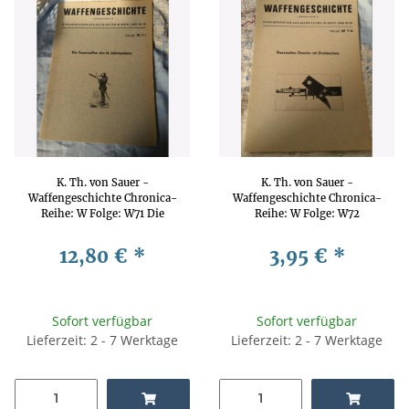
K. Th. von Sauer -
K. Th. von Sauer -
Waffengeschichte Chronica-
Waffengeschichte Chronica-
Reihe: W Folge: W71 Die
Reihe: W Folge: W72
Feuerwaffen des
Russisches Gewehr mit
14.Jahrhunderts
Drahtschere
12,80 €
*
3,95 €
*
Waffengeschichte,
Waffengeschichte,
Waffentechnik, Waffenkunde
Waffentechnik, Waffenkunde
Sofort verfügbar
Sofort verfügbar
Lieferzeit: 2 - 7 Werktage
Lieferzeit: 2 - 7 Werktage