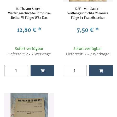
K. Th. von Sauer -
K. Th. von Sauer -
Waffengeschichte Chronica-
Waffengeschichte Chronica
Reihe: W Folge: W82 Das
Folge 61 Französischer
Maschinengewehr 37 (t)
Hinterlader-Karabiner System
Waffengeschichte,
Treille de Beaulien 1854
12,80 €
*
7,50 €
*
Waffentechnik, Waffenkunde
Waffengeschichte,
Waffentechnik, Waffenkunde
Sofort verfügbar
Sofort verfügbar
Lieferzeit: 2 - 7 Werktage
Lieferzeit: 2 - 7 Werktage