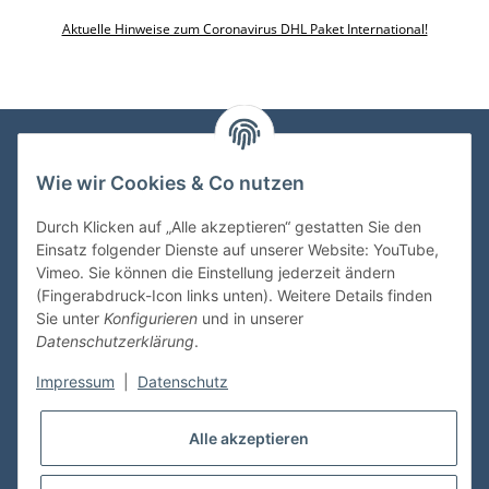
Aktuelle Hinweise zum Coronavirus DHL Paket International!
Wie wir Cookies & Co nutzen
VDMedien24.de
Heinz Nickel
Durch Klicken auf „Alle akzeptieren“ gestatten Sie den
Kasernenstraße 6-10
Einsatz folgender Dienste auf unserer Website: YouTube,
66482 Zweibrücken
Vimeo. Sie können die Einstellung jederzeit ändern
(Fingerabdruck-Icon links unten). Weitere Details finden
Tel. 06332 72710
Sie unter
Konfigurieren
und in unserer
eMail: heinz.nickel@vdmedien.de
Datenschutzerklärung
.
Impressum
|
Datenschutz
Informationen
Alle akzeptieren
Shop Service