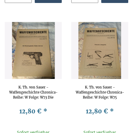
K. Th. von Sauer -
K. Th. von Sauer -
Waffengeschichte Chronica-
Waffengeschichte Chronica-
Reihe: W Folge: W73 Die
Reihe: W Folge: W75
Browningpistole, Kaliber 6,35
Patronen-Ladegeräte
mm Waffengeschichte,
Waffengeschichte,
12,80 €
*
12,80 €
*
Waffentechnik, Waffenkunde
Waffentechnik, Waffenkunde
Sofort verfügbar
Sofort verfügbar