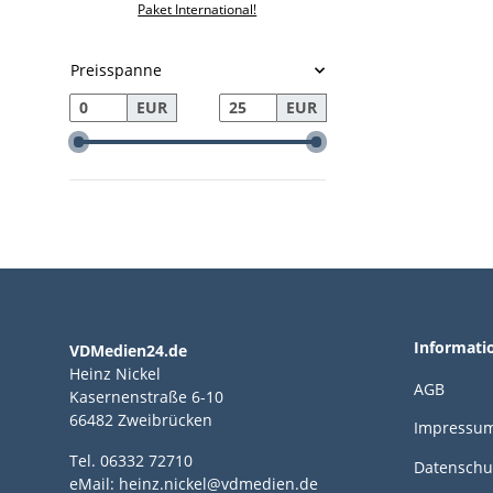
Paket International!
Preisspanne
EUR
EUR
Informati
VDMedien24.de
Heinz Nickel
AGB
Kasernenstraße 6-10
66482 Zweibrücken
Impressu
Tel. 06332 72710
Datenschu
eMail: heinz.nickel@vdmedien.de