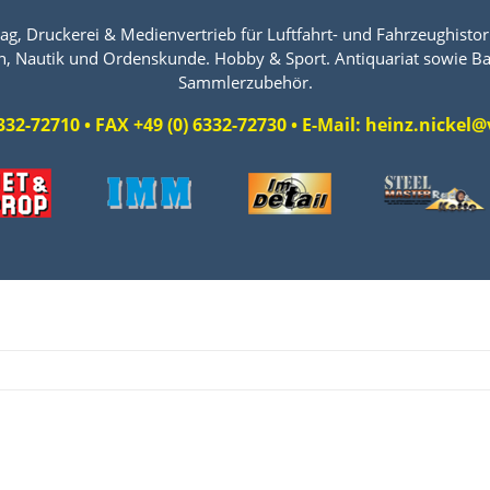
ag, Druckerei & Medienvertrieb für Luftfahrt- und Fahrzeughistori
n, Nautik und Ordenskunde. Hobby & Sport. Antiquariat sowie Ba
Sammlerzubehör.
 6332-72710 • FAX +49 (0) 6332-72730 • E-Mail: heinz.nicke