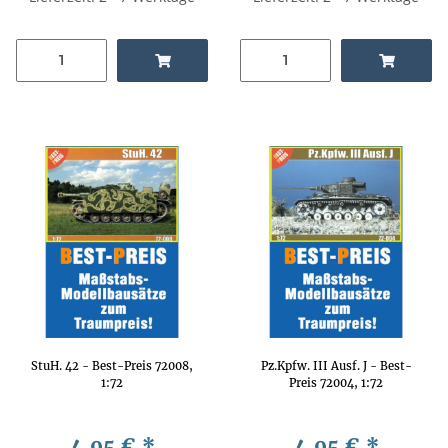
StuH. 42 - Best-Preis 72008,
Pz.Kpfw. III Ausf. J - Best-
1:72
Preis 72004, 1:72
4,95 €
*
4,95 €
*