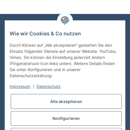
Wie wir Cookies & Co nutzen
VDMedien24.de
Heinz Nickel
Durch Klicken auf „Alle akzeptieren“ gestatten Sie den
Kasernenstraße 6-10
Einsatz folgender Dienste auf unserer Website: YouTube,
66482 Zweibrücken
Vimeo. Sie können die Einstellung jederzeit ändern
(Fingerabdruck-Icon links unten). Weitere Details finden
Tel. 06332 72710
Sie unter
Konfigurieren
und in unserer
eMail: heinz.nickel@vdmedien.de
Datenschutzerklärung
.
Impressum
|
Datenschutz
Informationen
Alle akzeptieren
Shop Service
Konfigurieren
* Alle Preise inkl. gesetzlicher USt., zzgl.
Versand