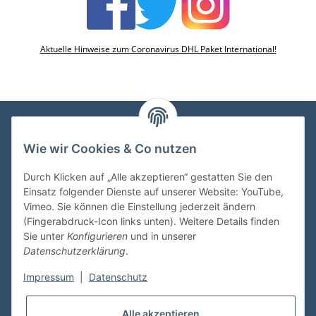
Aktuelle Hinweise zum Coronavirus DHL Paket International!
Wie wir Cookies & Co nutzen
VDMedien24.de
Heinz Nickel
Durch Klicken auf „Alle akzeptieren“ gestatten Sie den
Kasernenstraße 6-10
Einsatz folgender Dienste auf unserer Website: YouTube,
66482 Zweibrücken
Vimeo. Sie können die Einstellung jederzeit ändern
(Fingerabdruck-Icon links unten). Weitere Details finden
Tel. 06332 72710
Sie unter
Konfigurieren
und in unserer
eMail: heinz.nickel@vdmedien.de
Datenschutzerklärung
.
Impressum
|
Datenschutz
Informationen
Alle akzeptieren