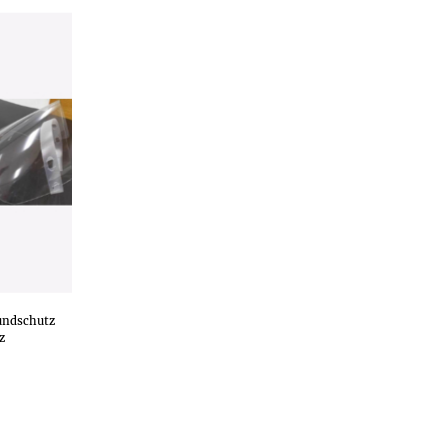
undschutz
z