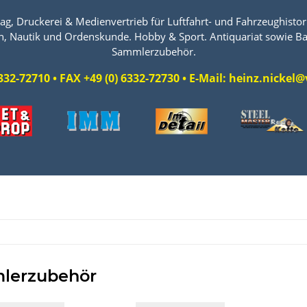
ag, Druckerei & Medienvertrieb für Luftfahrt- und Fahrzeughistori
n, Nautik und Ordenskunde. Hobby & Sport. Antiquariat sowie Ba
Sammlerzubehör.
 6332-72710 • FAX +49 (0) 6332-72730 • E-Mail: heinz.nicke
lerzubehör