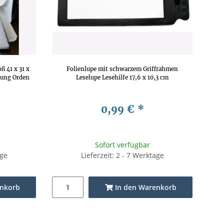
ß 41 x 31 x
Folienlupe mit schwarzem Griffrahmen
lung Orden
Leselupe Lesehilfe 17,6 x 10,3 cm
0,99 €
*
Sofort verfügbar
age
Lieferzeit: 2 - 7 Werktage
enkorb
In den Warenkorb