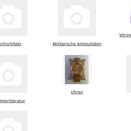
Vitrin
echschilder
Militärische Antiquitäten
Uhren
lerliteratur