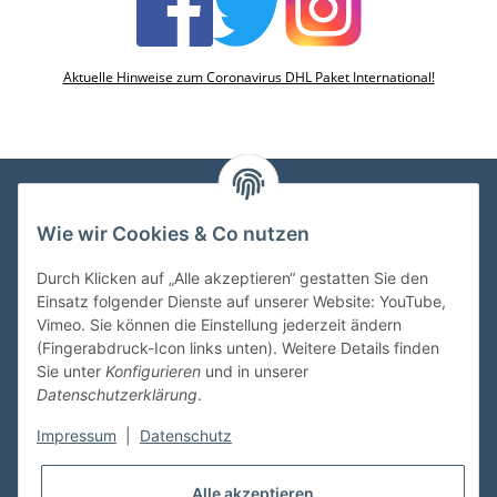
Aktuelle Hinweise zum Coronavirus DHL Paket International!
Wie wir Cookies & Co nutzen
VDMedien24.de
Heinz Nickel
Durch Klicken auf „Alle akzeptieren“ gestatten Sie den
Kasernenstraße 6-10
Einsatz folgender Dienste auf unserer Website: YouTube,
66482 Zweibrücken
Vimeo. Sie können die Einstellung jederzeit ändern
(Fingerabdruck-Icon links unten). Weitere Details finden
Tel. 06332 72710
Sie unter
Konfigurieren
und in unserer
eMail: heinz.nickel@vdmedien.de
Datenschutzerklärung
.
Impressum
|
Datenschutz
Informationen
Alle akzeptieren