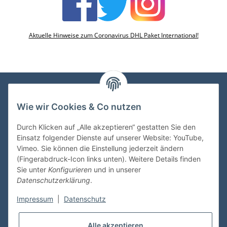
Aktuelle Hinweise zum Coronavirus DHL Paket International!
Wie wir Cookies & Co nutzen
VDMedien24.de
Heinz Nickel
Durch Klicken auf „Alle akzeptieren“ gestatten Sie den
Kasernenstraße 6-10
Einsatz folgender Dienste auf unserer Website: YouTube,
66482 Zweibrücken
Vimeo. Sie können die Einstellung jederzeit ändern
(Fingerabdruck-Icon links unten). Weitere Details finden
Tel. 06332 72710
Sie unter
Konfigurieren
und in unserer
eMail: heinz.nickel@vdmedien.de
Datenschutzerklärung
.
Impressum
|
Datenschutz
Informationen
Alle akzeptieren