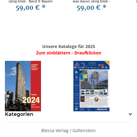
übrig blieb - Band 9: Bayern
was davon übrig blieb -
59,00 €
*
59,00 €
*
- Luftgau VII - München -
Band 11: Luftgau VI
Sa
Jürgen Zapf
Nordrhein-Westfalen
Unsere Kataloge für 2025
Zum einblättern - Draufklicken
Kategorien
Blessa Verlag / Gollenstein