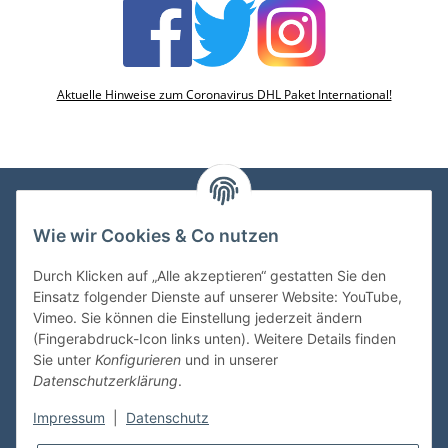
Aktuelle Hinweise zum Coronavirus DHL Paket International!
Wie wir Cookies & Co nutzen
VDMedien24.de
Heinz Nickel
Durch Klicken auf „Alle akzeptieren“ gestatten Sie den
Kasernenstraße 6-10
Einsatz folgender Dienste auf unserer Website: YouTube,
66482 Zweibrücken
Vimeo. Sie können die Einstellung jederzeit ändern
(Fingerabdruck-Icon links unten). Weitere Details finden
Tel. 06332 72710
Sie unter
Konfigurieren
und in unserer
eMail: heinz.nickel@vdmedien.de
Datenschutzerklärung
.
Impressum
|
Datenschutz