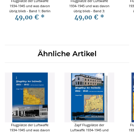
Flugplätze der Luftwaffe
Flugplätze der Luftwaffe
Fl
1934-1945 und was davon
1934-1945 und was davon
193
übrig blieb - Band 1: Berlin
übrig blieb - Band 3:
49,00 €
*
49,00 €
*
& Brandenburg - Jürgen
Thüringen - Jürgen Zapf
Sa
Zapf
Ähnliche Artikel
Flugplätze der Luftwaffe
Zapf Flugplätze der
Fl
1934-1945 und was davon
Luftwaffe 1934-1945 und
193