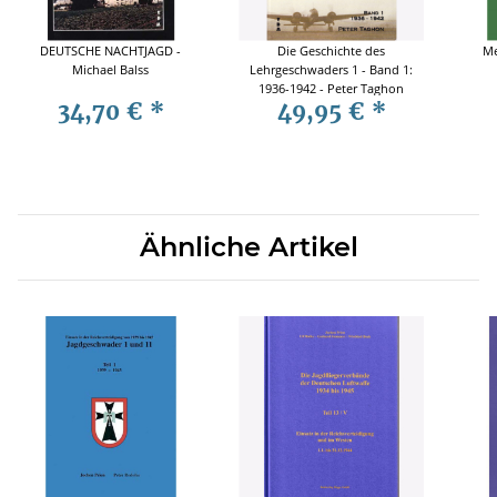
DEUTSCHE NACHTJAGD -
Die Geschichte des
Me
Michael Balss
Lehrgeschwaders 1 - Band 1:
1936-1942 - Peter Taghon
34,70 €
*
49,95 €
*
Ähnliche Artikel