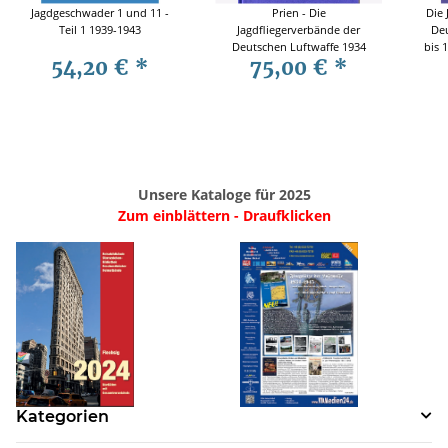
Jagdgeschwader 1 und 11 -
Prien - Die
Die 
Teil 1 1939-1943
Jagdfliegerverbände der
Deu
Deutschen Luftwaffe 1934
bis 
54,20 €
*
75,00 €
*
bis 1945 Teil 13/V Einsatz in
der Reichsverteidigung und
im Westen 1.1. bis
31.12.1944
Unsere Kataloge für 2025
Zum einblättern - Draufklicken
Kategorien