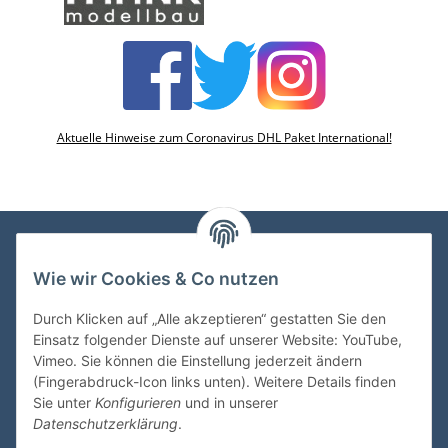
Aktuelle Hinweise zum Coronavirus DHL Paket International!
Wie wir Cookies & Co nutzen
VDMedien24.de
Heinz Nickel
Durch Klicken auf „Alle akzeptieren“ gestatten Sie den
Kasernenstraße 6-10
Einsatz folgender Dienste auf unserer Website: YouTube,
66482 Zweibrücken
Vimeo. Sie können die Einstellung jederzeit ändern
(Fingerabdruck-Icon links unten). Weitere Details finden
Tel. 06332 72710
Sie unter
Konfigurieren
und in unserer
eMail: heinz.nickel@vdmedien.de
Datenschutzerklärung
.