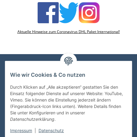
Aktuelle Hinweise zum Coronavirus DHL Paket International!
Wie wir Cookies & Co nutzen
VDMedien24.de
Heinz Nickel
Durch Klicken auf „Alle akzeptieren“ gestatten Sie den
Kasernenstraße 6-10
Einsatz folgender Dienste auf unserer Website: YouTube,
66482 Zweibrücken
Vimeo. Sie können die Einstellung jederzeit ändern
(Fingerabdruck-Icon links unten). Weitere Details finden
Tel. 06332 72710
Sie unter
Konfigurieren
und in unserer
eMail: heinz.nickel@vdmedien.de
Datenschutzerklärung
.
Impressum
|
Datenschutz