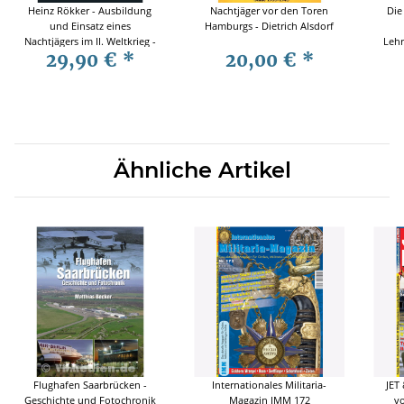
Heinz Rökker - Ausbildung
Nachtjäger vor den Toren
Die
und Einsatz eines
Hamburgs - Dietrich Alsdorf
Nachtjägers im II. Weltkrieg -
Lehr
29,90 €
*
20,00 €
*
Heinz Rökker
F
Ähnliche Artikel
Flughafen Saarbrücken -
Internationales Militaria-
JET
Geschichte und Fotochronik
Magazin IMM 172
vo