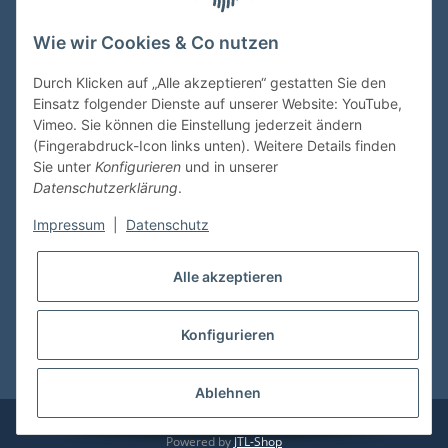
Wie wir Cookies & Co nutzen
VDMedien24.de
Heinz Nickel
Durch Klicken auf „Alle akzeptieren“ gestatten Sie den
Kasernenstraße 6-10
Einsatz folgender Dienste auf unserer Website: YouTube,
66482 Zweibrücken
Vimeo. Sie können die Einstellung jederzeit ändern
(Fingerabdruck-Icon links unten). Weitere Details finden
Tel. 06332 72710
Sie unter
Konfigurieren
und in unserer
eMail: heinz.nickel@vdmedien.de
Datenschutzerklärung
.
Impressum
|
Datenschutz
Informationen
Alle akzeptieren
Shop Service
Konfigurieren
* Alle Preise inkl. gesetzlicher USt., zzgl.
Versand
Ablehnen
© vdmedien24.de
Besucherzähler: 10639538
Powered by
JTL-Shop