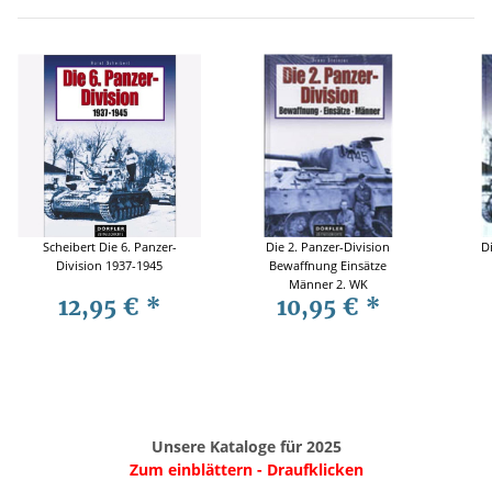
Scheibert Die 6. Panzer-
Die 2. Panzer-Division
Di
Division 1937-1945
Bewaffnung Einsätze
Männer 2. WK
12,95 €
*
10,95 €
*
Unsere Kataloge für 2025
Zum einblättern - Draufklicken