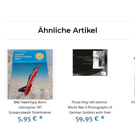
Ähnliche Artikel
BAE HawkTypy Broni
Those they left behind -
Fr
Uzbrojenia 187
World War II Photographs of
Grzegorzewski Strahltrainer
German Soldiers with their
5,95 €
*
59,95 €
*
Wives, Families and
Sweethearts - Frank Holford
/ Branislav Radovic