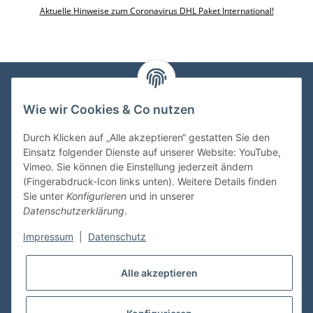
Aktuelle Hinweise zum Coronavirus DHL Paket International!
Wie wir Cookies & Co nutzen
VDMedien24.de
Heinz Nickel
Durch Klicken auf „Alle akzeptieren“ gestatten Sie den
Kasernenstraße 6-10
Einsatz folgender Dienste auf unserer Website: YouTube,
66482 Zweibrücken
Vimeo. Sie können die Einstellung jederzeit ändern
(Fingerabdruck-Icon links unten). Weitere Details finden
Tel. 06332 72710
Sie unter
Konfigurieren
und in unserer
eMail: heinz.nickel@vdmedien.de
Datenschutzerklärung
.
Impressum
|
Datenschutz
Informationen
Alle akzeptieren
Shop Service