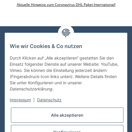
Aktuelle Hinweise zum Coronavirus DHL Paket International!
Wie wir Cookies & Co nutzen
VDMedien24.de
Heinz Nickel
Durch Klicken auf „Alle akzeptieren“ gestatten Sie den
Kasernenstraße 6-10
Einsatz folgender Dienste auf unserer Website: YouTube,
66482 Zweibrücken
Vimeo. Sie können die Einstellung jederzeit ändern
(Fingerabdruck-Icon links unten). Weitere Details finden
Tel. 06332 72710
Sie unter
Konfigurieren
und in unserer
eMail: heinz.nickel@vdmedien.de
Datenschutzerklärung
.
Impressum
|
Datenschutz
Informationen
Alle akzeptieren
Shop Service