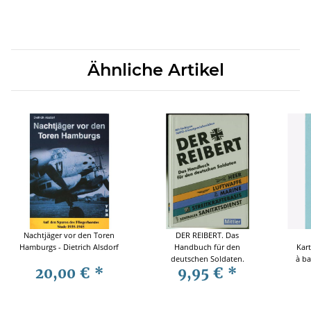
Ähnliche Artikel
Nachtjäger vor den Toren
DER REIBERT. Das
Hamburgs - Dietrich Alsdorf
Handbuch für den
Kar
deutschen Soldaten.
à ba
20,00 €
*
9,95 €
*
der