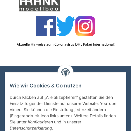
Aktuelle Hinweise zum Coronavirus DHL Paket International!
Wie wir Cookies & Co nutzen
VDMedien24.de
Heinz Nickel
Durch Klicken auf „Alle akzeptieren“ gestatten Sie den
Kasernenstraße 6-10
Einsatz folgender Dienste auf unserer Website: YouTube,
66482 Zweibrücken
Vimeo. Sie können die Einstellung jederzeit ändern
(Fingerabdruck-Icon links unten). Weitere Details finden
Tel. 06332 72710
Sie unter
Konfigurieren
und in unserer
eMail: heinz.nickel@vdmedien.de
Datenschutzerklärung
.