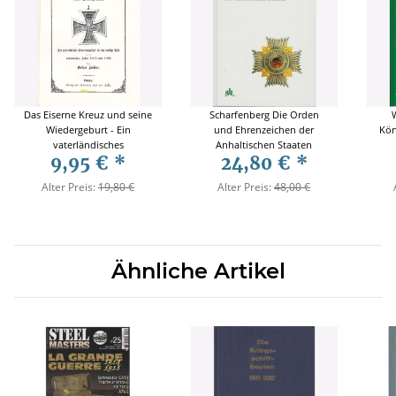
Das Eiserne Kreuz und seine
Scharfenberg Die Orden
Wiedergeburt - Ein
und Ehrenzeichen der
Kön
vaterländisches
Anhaltischen Staaten
9,95 €
*
24,80 €
*
Erinnerungsblatt für das
deutsche Volk an die
Alter Preis:
19,80 €
Alter Preis:
48,00 €
ruhmreichen Jahre 1813 und
1870 - O. Höcker - Reprint
Ähnliche Artikel