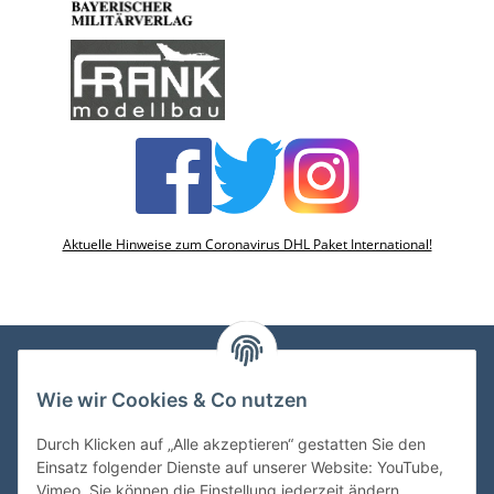
Aktuelle Hinweise zum Coronavirus DHL Paket International!
Wie wir Cookies & Co nutzen
VDMedien24.de
Heinz Nickel
Durch Klicken auf „Alle akzeptieren“ gestatten Sie den
Kasernenstraße 6-10
Einsatz folgender Dienste auf unserer Website: YouTube,
66482 Zweibrücken
Vimeo. Sie können die Einstellung jederzeit ändern