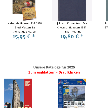
La Grande Guerre 1914-1918
J.F. von Kronenfels - Die
Ro
- Steel Masters Le
Kriegsschiffbauten 1881-
197
thématique No. 25
1882 - Reprint
15,95 €
*
19,80 €
*
Unsere Kataloge für 2025
Zum einblättern - Draufklicken