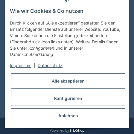
Wie wir Cookies & Co nutzen
VDMedien24.de
Heinz Nickel
Durch Klicken auf „Alle akzeptieren“ gestatten Sie den
Kasernenstraße 6-10
Einsatz folgender Dienste auf unserer Website: YouTube,
66482 Zweibrücken
Vimeo. Sie können die Einstellung jederzeit ändern
(Fingerabdruck-Icon links unten). Weitere Details finden
Tel. 06332 72710
Sie unter
Konfigurieren
und in unserer
eMail: heinz.nickel@vdmedien.de
Datenschutzerklärung
.
Impressum
|
Datenschutz
Informationen
Alle akzeptieren
Shop Service
Konfigurieren
* Alle Preise inkl. gesetzlicher USt., zzgl.
Versand
Ablehnen
© vdmedien24.de
Besucherzähler: 10728218
Powered by
JTL-Shop