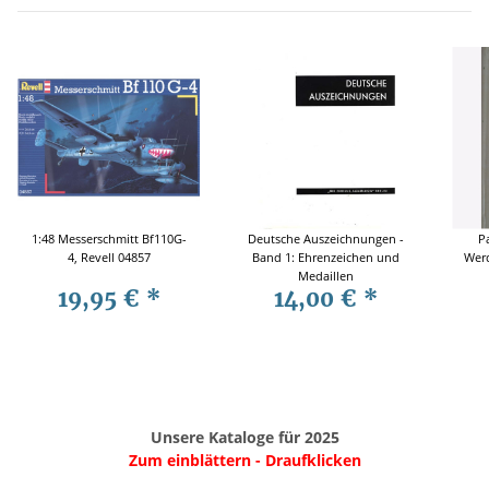
1:48 Messerschmitt Bf110G-
Deutsche Auszeichnungen -
P
4, Revell 04857
Band 1: Ehrenzeichen und
Werd
Medaillen
19,95 €
*
14,00 €
*
Unsere Kataloge für 2025
Zum einblättern - Draufklicken