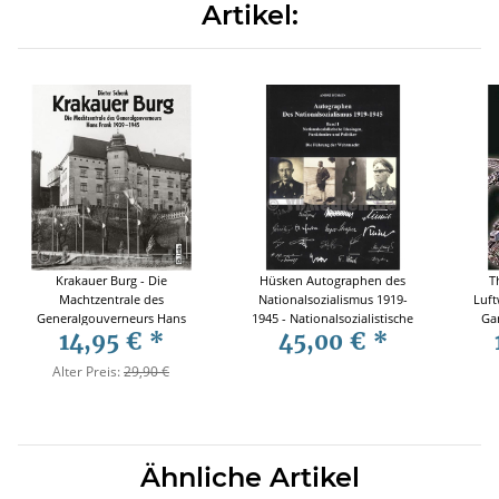
Artikel:
Krakauer Burg - Die
Hüsken Autographen des
T
Machtzentrale des
Nationalsozialismus 1919-
Luft
Generalgouverneurs Hans
1945 - Nationalsozialistische
Gar
14,95 €
*
45,00 €
*
Frank 1939-1945 / Dieter
Ideologen Funktionäre
Schenk
Politiker Führung
Alter Preis:
29,90 €
Wehrmacht
Ähnliche Artikel