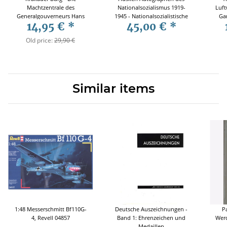
Machtzentrale des
Nationalsozialismus 1919-
Luft
Generalgouverneurs Hans
1945 - Nationalsozialistische
Gar
14,95 €
*
45,00 €
*
Frank 1939-1945 / Dieter
Ideologen Funktionäre
Schenk
Politiker Führung
Old price:
29,90 €
Wehrmacht
Similar items
1:48 Messerschmitt Bf110G-
Deutsche Auszeichnungen -
P
4, Revell 04857
Band 1: Ehrenzeichen und
Werd
Medaillen