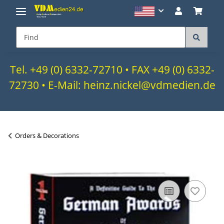
Tel. +49 (0) 6332-72710 • FAX +49 (0) 6332-
72730 • E-Mail: heinz.nickel@vdmedien.de
Orders & Decorations