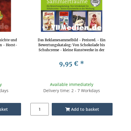
ichte und
Das Reklamesammelbild - Preisred. - Ein
n - Horst-
Bewertungskatalog: Von Schokolade bis
Schuhcreme - kleine Kunstwerke in der
Werbung - Evamaria & Erhard Ciolina
9,95 €
*
y
Available immediately
kdays
Delivery time: 2 - 7 Workdays
sket
Add to basket