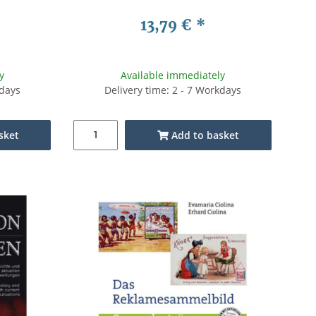
13,79 €
*
y
Available immediately
kdays
Delivery time: 2 - 7 Workdays
sket
Add to basket