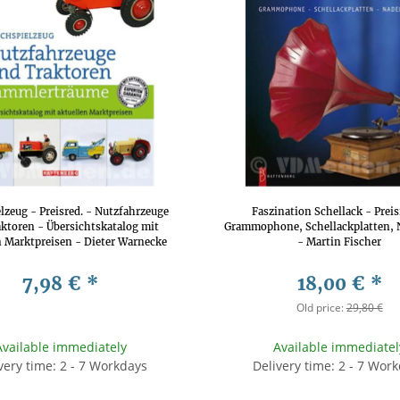
lzeug - Preisred. - Nutzfahrzeuge
Faszination Schellack - Preis
ktoren - Übersichtskatalog mit
Grammophone, Schellackplatten, 
n Marktpreisen - Dieter Warnecke
- Martin Fischer
7,98 €
*
18,00 €
*
Old price:
29,80 €
Available immediately
Available immediatel
very time: 2 - 7 Workdays
Delivery time: 2 - 7 Wor