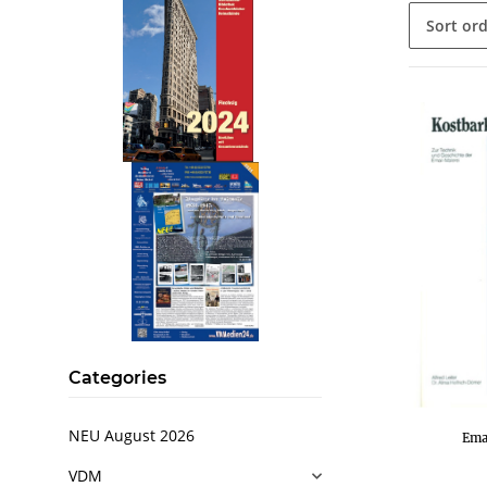
Sort or
.
..
Categories
NEU August 2026
Ema
VDM