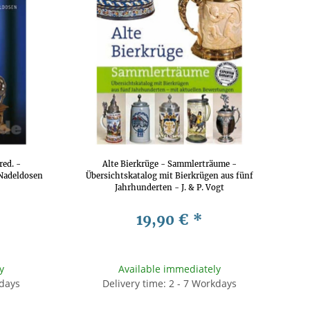
red. -
Alte Bierkrüge - Sammlerträume -
Nadeldosen
Übersichtskatalog mit Bierkrügen aus fünf
Jahrhunderten - J. & P. Vogt
19,90 €
*
y
Available immediately
kdays
Delivery time: 2 - 7 Workdays