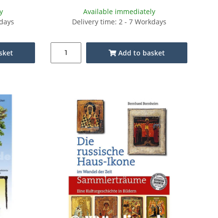
y
Available immediately
kdays
Delivery time: 2 - 7 Workdays
sket
Add to basket