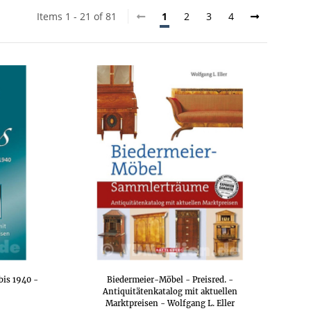
Items 1 - 21 of 81
1
2
3
4
 bis 1940 -
Biedermeier-Möbel - Preisred. -
Antiquitätenkatalog mit aktuellen
Marktpreisen - Wolfgang L. Eller