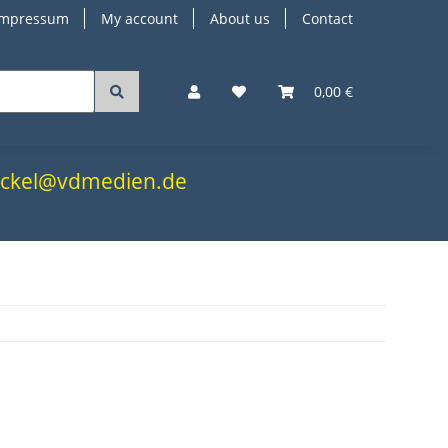
Impressum
My account
About us
Contact
0,00 €
.nickel@vdmedien.de