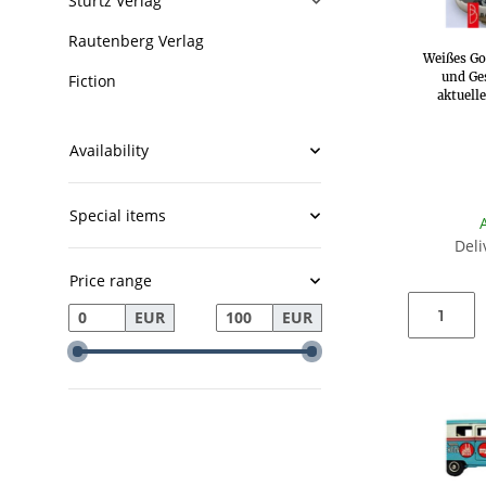
Stürtz Verlag
Rautenberg Verlag
Weißes Gol
und Ges
Fiction
aktuell
Availability
Special items
Deli
Price range
EUR
EUR