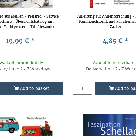
d aus Meißen - Preisred. - Service
Anleitung zur Ahnenforschung - P
chirre - Übersichtskatalog mit
Familienchronik und Familienwa
en Marktpreisen - Till Alexander
Zacker
Stahlbusch
19,99 €
*
4,85 €
*
Available immediately
Available immediatel
very time: 2 - 7 Workdays
Delivery time: 2 - 7 Wor
Add to basket
Add to ba