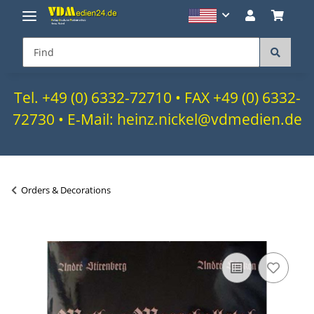
Tel. +49 (0) 6332-72710 • FAX +49 (0) 6332-
72730 • E-Mail: heinz.nickel@vdmedien.de
Orders & Decorations