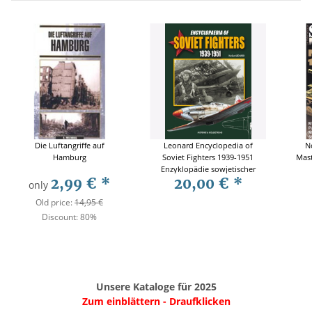
Die Luftangriffe auf
Leonard Encyclopedia of
N
Hamburg
Soviet Fighters 1939-1951
Mast
Enzyklopädie sowjetischer
2,99 €
*
20,00 €
*
Jagdflugzeuge Farbprofile
only
Old price:
14,95 €
Discount:
80%
Unsere Kataloge für 2025
Zum einblättern - Draufklicken