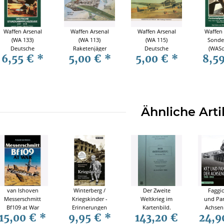
Waffen Arsenal
Waffen Arsenal
Waffen Arsenal
Waffen 
(WA 133)
(WA 113)
(WA 115)
Sonde
Deutsche
Raketenjäger
Deutsche
(WASo
6,55 €
*
5,00 €
*
5,00 €
*
8,5
Sturzkampfflugzeuge
Messerschmitt
Nahaufklärer
Fernkam
- Ju 87 - Ju 88
Me 163
1930-1945
am K
Ähnliche Arti
van Ishoven
Winterberg /
Der Zweite
Faggio
Messerschmitt
Kriegskinder -
Weltkrieg im
und Pan
Bf109 at War
Erinnerungen
Kartenbild.
Achsen
15,00 €
*
9,95 €
*
143,20 €
24,9
einer
Band 5 / Teil 1.1
1939