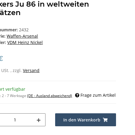
ers Ju 86 in weltweiten
sätzen
lnummer:
2432
rie:
Waffen-Arsenal
ler:
VDM Heinz Nickel
€
 USt. , zzgl.
Versand
ort verfügbar
Frage zum Artikel
t:
2 - 7 Werktage
(DE - Ausland abweichend)
In den Warenkorb