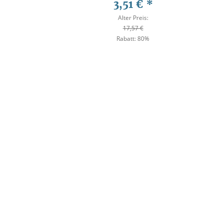
eltkrieg
Tony Vickers
3,51 €
*
40
rtypen
Alter Preis:
17,57 €
Rabatt:
80%