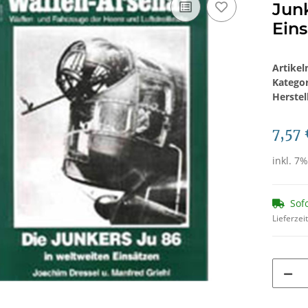
Junk
Ein
Artike
Katego
Herstel
7,57 
inkl. 7%
Sof
Lieferzei