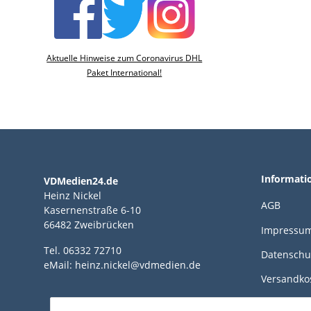
Aktuelle Hinweise zum Coronavirus DHL
Paket International!
Informati
VDMedien24.de
Heinz Nickel
AGB
Kasernenstraße 6-10
66482 Zweibrücken
Impressu
Tel. 06332 72710
Datenschu
eMail: heinz.nickel@vdmedien.de
Versandko
Zahlungsm