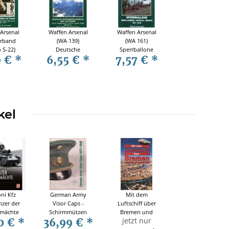
Arsenal
Waffen Arsenal
Waffen Arsenal
rband
(WA 139)
(WA 161)
 S-22)
Deutsche
Sperrballone
9 €
*
6,55 €
*
7,57 €
*
pfgeschütze
Fernkampfflugzeuge
über London -
anal
der Luftwaffe
Moskau - Berlin
1917-1945
kel
ni Kfz
German Army
Mit dem
zer der
Visor Caps -
Luftschiff über
mächte
Schirmmützen
Bremen und
jetzt nur
0 €
*
36,99 €
*
-1945
1871-1945 -
Bremerhaven