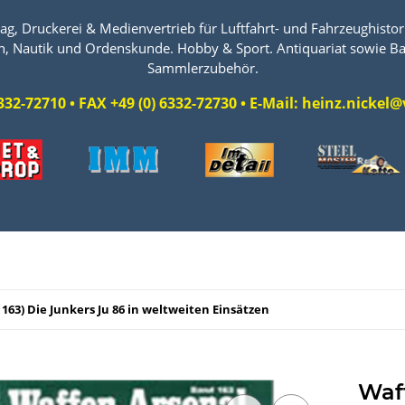
ag, Druckerei & Medienvertrieb für Luftfahrt- und Fahrzeughistori
n, Nautik und Ordenskunde. Hobby & Sport. Antiquariat sowie Ba
Sammlerzubehör.
 6332-72710 • FAX +49 (0) 6332-72730 • E-Mail: heinz.nicke
163) Die Junkers Ju 86 in weltweiten Einsätzen
Waf