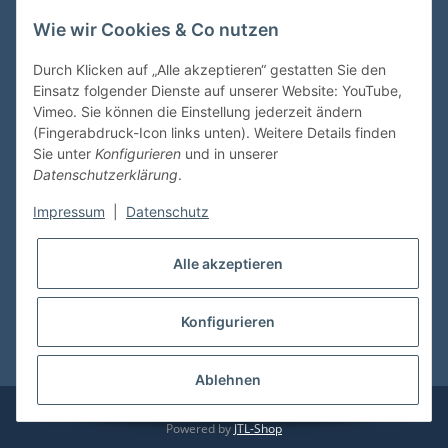
Wie wir Cookies & Co nutzen
VDMedien24.de
Heinz Nickel
Durch Klicken auf „Alle akzeptieren“ gestatten Sie den
Kasernenstraße 6-10
Einsatz folgender Dienste auf unserer Website: YouTube,
66482 Zweibrücken
Vimeo. Sie können die Einstellung jederzeit ändern
(Fingerabdruck-Icon links unten). Weitere Details finden
Tel. 06332 72710
Sie unter
Konfigurieren
und in unserer
eMail: heinz.nickel@vdmedien.de
Datenschutzerklärung
.
Impressum
|
Datenschutz
Informationen
Alle akzeptieren
Shop Service
Konfigurieren
* Alle Preise inkl. gesetzlicher USt., zzgl.
Versand
Ablehnen
© vdmedien24.de
Besucherzähler: 10724826
Powered by
JTL-Shop