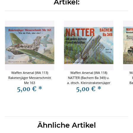
Artikel:
Waffen Arsenal (WA 113)
Waffen Arsenal (WA 118)
Wa
Raketenjäger Messerschmitt
NATTER (Bachem Ba 349) u.
Me 163
a. dtsch. Kleinstraketenjäger
Ba
5,00 €
*
5,00 €
*
Ähnliche Artikel