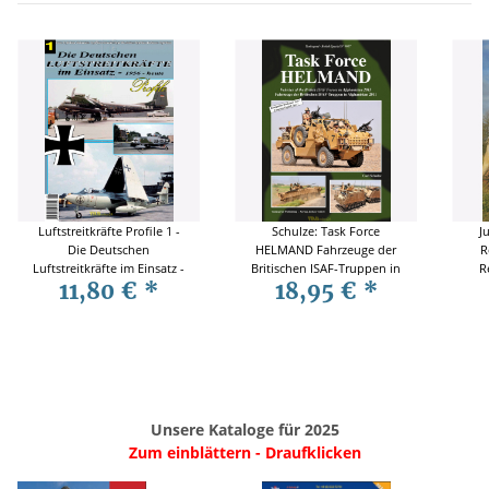
Luftstreitkräfte Profile 1 -
Schulze: Task Force
J
Die Deutschen
HELMAND Fahrzeuge der
R
Luftstreitkräfte im Einsatz -
Britischen ISAF-Truppen in
R
11,80 €
*
18,95 €
*
1956 - heute
Afghanistan 2011 -
Tankograd British Special
Nr. 9017
Unsere Kataloge für 2025
Zum einblättern - Draufklicken