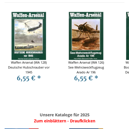
Waffen Arsenal (WA 128)
Waffen Arsenal (WA 126)
Wa
Deutsche Hubschrauber vor
See-Mehrzweckflugzeug
Bod
1945
Arado Ar 196
De
6,55 €
*
6,55 €
*
Unsere Kataloge für 2025
Zum einblättern - Draufklicken