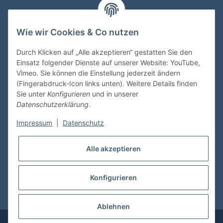
Wie wir Cookies & Co nutzen
VDMedien24.de
Heinz Nickel
Durch Klicken auf „Alle akzeptieren“ gestatten Sie den
Kasernenstraße 6-10
Einsatz folgender Dienste auf unserer Website: YouTube,
66482 Zweibrücken
Vimeo. Sie können die Einstellung jederzeit ändern
(Fingerabdruck-Icon links unten). Weitere Details finden
Tel. 06332 72710
Sie unter
Konfigurieren
und in unserer
eMail: heinz.nickel@vdmedien.de
Datenschutzerklärung
.
Impressum
|
Datenschutz
Informationen
Alle akzeptieren
Shop Service
Konfigurieren
* Alle Preise inkl. gesetzlicher USt., zzgl.
Versand
Ablehnen
© vdmedien24.de
Besucherzähler: 10692525