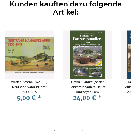
Kunden kauften dazu folgende
Artikel:
Waffen Arsenal (WA 115)
Nowak Fahrzeuge der
Ta
Deutsche Nahaufklärer
Panzergrenadiere Heute
Mili
1930-1945
Tankograd 5087
Ar
5,00 €
*
24,00 €
*
Arc