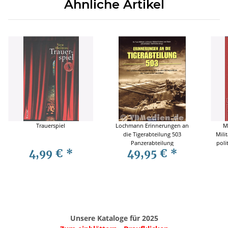
Ähnliche Artikel
Trauerspiel
Lochmann Erinnerungen an
M
die Tigerabteilung 503
Mili
Panzerabteilung
poli
4,99 €
*
49,95 €
*
Fallingbostel Döllersheim
Donezgebiet Charkow
Panzerregiment Wien
Unsere Kataloge für 2025