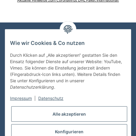
Aktuelle Hinweise zum Coronavirus DHL Paket International!
Wie wir Cookies & Co nutzen
VDMedien24.de
Heinz Nickel
Durch Klicken auf „Alle akzeptieren“ gestatten Sie den
Kasernenstraße 6-10
Einsatz folgender Dienste auf unserer Website: YouTube,
66482 Zweibrücken
Vimeo. Sie können die Einstellung jederzeit ändern
(Fingerabdruck-Icon links unten). Weitere Details finden
Tel. 06332 72710
Sie unter
Konfigurieren
und in unserer
eMail: heinz.nickel@vdmedien.de
Datenschutzerklärung
.
Impressum
|
Datenschutz
Informationen
Alle akzeptieren
Shop Service
Konfigurieren