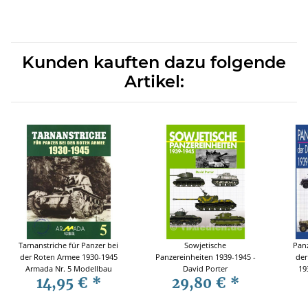
Kunden kauften dazu folgende
Artikel:
Tarnanstriche für Panzer bei
Sowjetische
Panz
der Roten Armee 1930-1945
Panzereinheiten 1939-1945 -
der
Armada Nr. 5 Modellbau
David Porter
19
14,95 €
*
29,80 €
*
Archiv Abbildungen Fotos