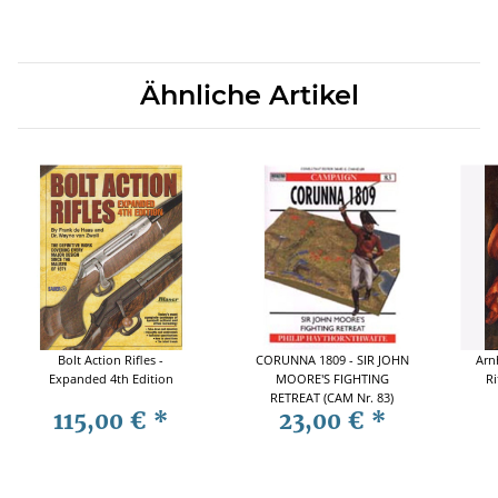
Ähnliche Artikel
Bolt Action Rifles -
CORUNNA 1809 - SIR JOHN
Arn
Expanded 4th Edition
MOORE'S FIGHTING
Ri
RETREAT (CAM Nr. 83)
115,00 €
*
23,00 €
*