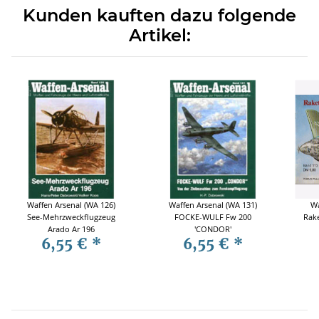
Kunden kauften dazu folgende
Artikel:
Waffen Arsenal (WA 126)
Waffen Arsenal (WA 131)
Wa
See-Mehrzweckflugzeug
FOCKE-WULF Fw 200
Rake
Arado Ar 196
'CONDOR'
6,55 €
*
6,55 €
*