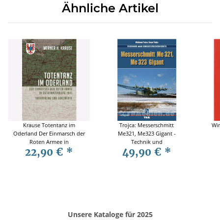
Ähnliche Artikel
Krause Totentanz im
Trojca: Messerschmitt
Win
Oderland Der Einmarsch der
Me321, Me323 Gigant -
Roten Armee in
Technik und
22,90 €
*
49,90 €
*
Ostbrandenburg 1945
Einsatzgeschichte
Erinnerung und Dokumente
Unsere Kataloge für 2025