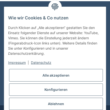
Wie wir Cookies & Co nutzen
VDMedien24.de
Heinz Nickel
Durch Klicken auf „Alle akzeptieren“ gestatten Sie den
Kasernenstraße 6-10
Einsatz folgender Dienste auf unserer Website: YouTube,
66482 Zweibrücken
Vimeo. Sie können die Einstellung jederzeit ändern
(Fingerabdruck-Icon links unten). Weitere Details finden
Tel. 06332 72710
Sie unter
Konfigurieren
und in unserer
eMail: heinz.nickel@vdmedien.de
Datenschutzerklärung
.
Impressum
|
Datenschutz
Informationen
Alle akzeptieren
Shop Service
Konfigurieren
* Alle Preise inkl. gesetzlicher USt., zzgl.
Versand
Ablehnen