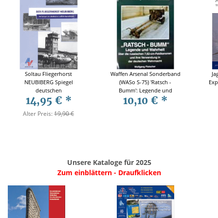
Soltau Fliegerhorst
Waffen Arsenal Sonderband
Ja
NEUBIBERG Spiegel
(WASo S-75) 'Ratsch -
Exp
deutschen
Bumm': Legende und
14,95 €
*
10,10 €
*
Luftfahrtgeschichte
Wirklichkeit über ...
Alter Preis:
19,90 €
Unsere Kataloge für 2025
Zum einblättern - Draufklicken