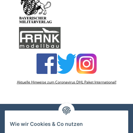
Aktuelle Hinweise zum Coronavirus DHL Paket International!
Wie wir Cookies & Co nutzen
VDMedien24.de
Heinz Nickel