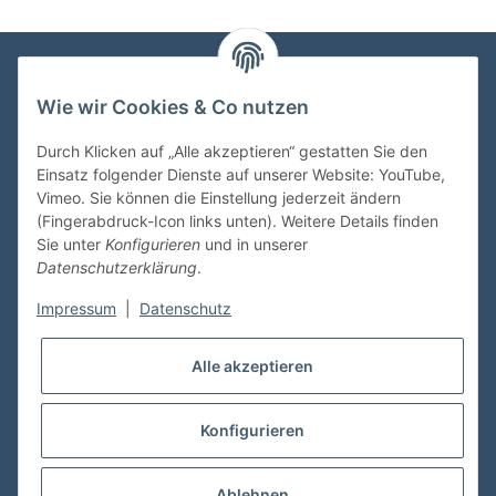
Wie wir Cookies & Co nutzen
VDMedien24.de
Heinz Nickel
Durch Klicken auf „Alle akzeptieren“ gestatten Sie den
Kasernenstraße 6-10
Einsatz folgender Dienste auf unserer Website: YouTube,
66482 Zweibrücken
Vimeo. Sie können die Einstellung jederzeit ändern
(Fingerabdruck-Icon links unten). Weitere Details finden
Tel. 06332 72710
Sie unter
Konfigurieren
und in unserer
eMail: heinz.nickel@vdmedien.de
Datenschutzerklärung
.
Impressum
|
Datenschutz
Informationen
Alle akzeptieren
Shop Service
Konfigurieren
* Alle Preise inkl. gesetzlicher USt., zzgl.
Versand
Ablehnen