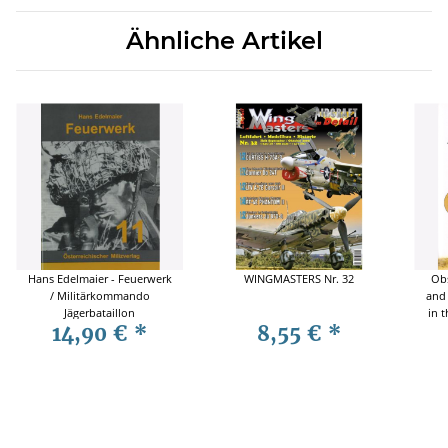
Ähnliche Artikel
Hans Edelmaier - Feuerwerk
WINGMASTERS Nr. 32
Obs
/ Militärkommando
and 
Jägerbataillon
in 
14,90 €
*
8,55 €
*