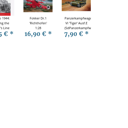
o 1944:
Fokker Dr.1
Panzerkampfwagen
ng the
'Richthofen'
VI 'Tiger' Ausf.E
's Line
1:28
(SdPanzerkampfwagen
5 €
*
16,90 €
*
7,90 €
*
y (CAM
VI 'Tiger
134)