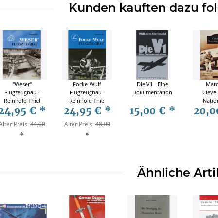
Kunden kauften dazu fol
"Weser"
Focke-Wulf
Die V1 - Eine
Mato
Flugzeugbau -
Flugzeugbau -
Dokumentation
Cleve
Reinhold Thiel
Reinhold Thiel
Nation
24,95 €
*
24,95 €
*
15,00 €
*
20,0
Luftfahrt
Luftfahrt
Races B
Luftfah
Alter Preis:
44,00
Alter Preis:
48,00
€
€
Ähnliche Arti