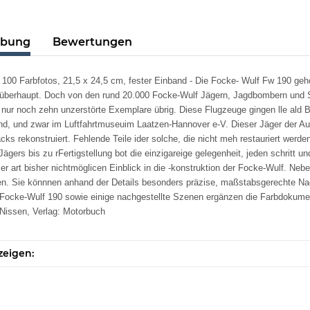
ibung
Bewertungen
 100 Farbfotos, 21,5 x 24,5 cm, fester Einband - Die Focke- Wulf Fw 190 geh
überhaupt. Doch von den rund 20.000 Focke-Wulf Jägern, Jagdbombern und S
ur noch zehn unzerstörte Exemplare übrig. Diese Flugzeuge gingen lle ald Beu
nd, und zwar im Luftfahrtmuseuim Laatzen-Hannover e-V. Dieser Jäger der Aus
ks rekonstruiert. Fehlende Teile ider solche, die nicht meh restauriert werd
ägers bis zu rFertigstellung bot die einzigareige gelegenheit, jeden schritt 
ser art bisher nichtmöglicen Einblick in die -konstruktion der Focke-Wulf. Neb
n. Sie könnnen anhand der Details besonders präzise, maßstabsgerechte Nach
 Focke-Wulf 190 sowie einige nachgestellte Szenen ergänzen die Farbdokum
 Nissen, Verlag: Motorbuch
zeigen: