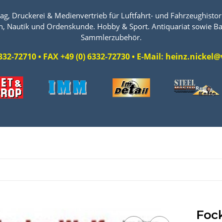
ag, Druckerei & Medienvertrieb für Luftfahrt- und Fahrzeughistori
n, Nautik und Ordenskunde. Hobby & Sport. Antiquariat sowie Ba
Sammlerzubehör.
 6332-72710 • FAX +49 (0) 6332-72730 • E-Mail: heinz.nicke
l
Foc