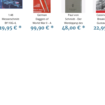
1:48
German
Paul von
Cassin
Messerschmitt
Daggers of
Schmidt - Der
Breaki
Bf110G-4,
World War II - A
Werdegang des
Gustav
19,95 €
*
99,90 €
*
48,00 €
*
22,9
Revell 04857
Photographic
Preußischen
Ospre
Reference Vol 1
Heeres
Nr. 