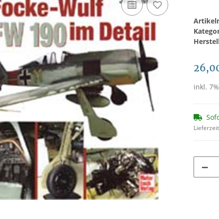
Artike
Katego
Herstel
26,0
inkl. 7%
Sof
Lieferzei