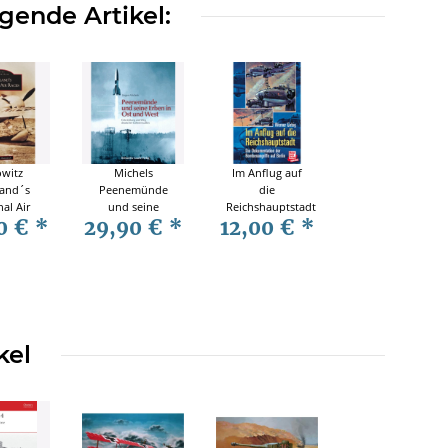
gende Artikel:
witz
Michels
Im Anflug auf
land´s
Peenemünde
die
al Air
und seine
Reichshauptstadt
0 €
*
29,90 €
*
12,00 €
*
ildband
Erben in Ost
rtchronik
und West
kel