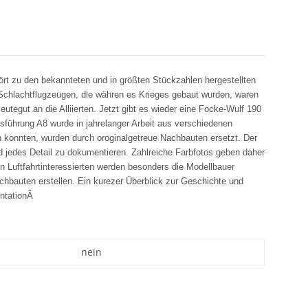
ört zu den bekannteten und in größten Stückzahlen hergestellten
chlachtflugzeugen, die währen es Krieges gebaut wurden, waren
tegut an die Alliierten. Jetzt gibt es wieder eine Focke-Wulf 190
führung A8 wurde in jahrelanger Arbeit aus verschiedenen
en konnten, wurden durch oroginalgetreue Nachbauten ersetzt. Der
und jedes Detail zu dokumentieren. Zahlreiche Farbfotos geben daher
en Luftfahrtinteressierten werden besonders die Modellbauer
bauten erstellen. Ein kurezer Überblick zur Geschichte und
entationÂ
nein