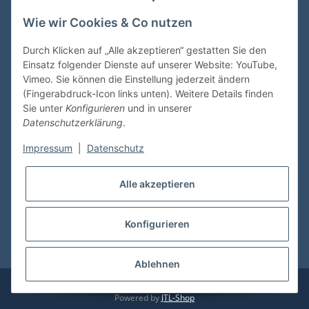
Wie wir Cookies & Co nutzen
VDMedien24.de
Heinz Nickel
Durch Klicken auf „Alle akzeptieren“ gestatten Sie den
Kasernenstraße 6-10
Einsatz folgender Dienste auf unserer Website: YouTube,
66482 Zweibrücken
Vimeo. Sie können die Einstellung jederzeit ändern
(Fingerabdruck-Icon links unten). Weitere Details finden
Tel. 06332 72710
Sie unter
Konfigurieren
und in unserer
eMail: heinz.nickel@vdmedien.de
Datenschutzerklärung
.
Impressum
|
Datenschutz
Informationen
Alle akzeptieren
Shop Service
Konfigurieren
* Alle Preise inkl. gesetzlicher USt., zzgl.
Versand
Ablehnen
© vdmedien24.de
Besucherzähler: 10631708
Powered by
JTL-Shop