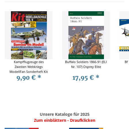
Kampfflugzeuge des
Buffalo Soldiers 1866-91 (ELI
Bf
Zweiten Weltkriegs
Nr. 107) Osprey Elite
ModellFan Sonderheft Kit
9,90 €
*
17,95 €
*
Modellbauschule Teil 9
Unsere Kataloge für 2025
Zum einblättern - Draufklicken