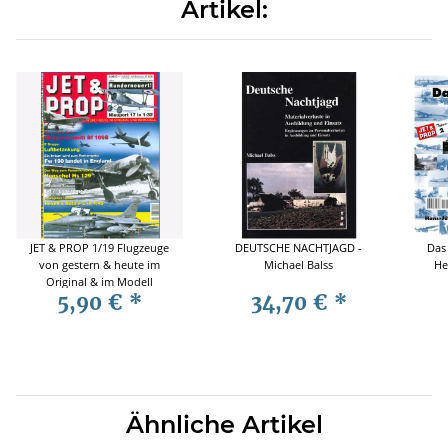
Artikel:
JET & PROP 1/19 Flugzeuge
DEUTSCHE NACHTJAGD -
Das
von gestern & heute im
Michael Balss
He
Original & im Modell
5,90 €
*
34,70 €
*
Ähnliche Artikel