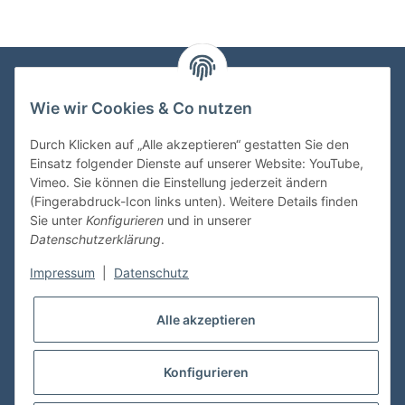
Wie wir Cookies & Co nutzen
VDMedien24.de
Heinz Nickel
Durch Klicken auf „Alle akzeptieren“ gestatten Sie den
Kasernenstraße 6-10
Einsatz folgender Dienste auf unserer Website: YouTube,
66482 Zweibrücken
Vimeo. Sie können die Einstellung jederzeit ändern
(Fingerabdruck-Icon links unten). Weitere Details finden
Tel. 06332 72710
Sie unter
Konfigurieren
und in unserer
eMail: heinz.nickel@vdmedien.de
Datenschutzerklärung
.
Impressum
|
Datenschutz
Informationen
Alle akzeptieren
Shop Service
Konfigurieren