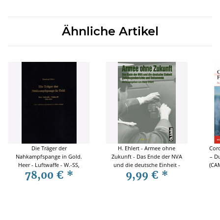
Ähnliche Artikel
Die Träger der
H. Ehlert - Armee ohne
Coro
Nahkampfspange in Gold.
Zukunft - Das Ende der NVA
– Du
Heer - Luftwaffe - W.-SS,
und die deutsche Einheit -
(CAM
78,00 €
*
9,99 €
*
Manfred Dörr
Zeitzeugenberichte und
Dokumente