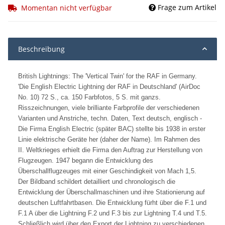
Frage zum Artikel
Momentan nicht verfügbar
Beschreibung
British Lightnings: The 'Vertical Twin' for the RAF in Germany.
'Die English Electric Lightning der RAF in Deutschland' (AirDoc
No. 10) 72 S., ca. 150 Farbfotos, 5 S. mit ganzs.
Risszeichnungen, viele brilliante Farbprofile der verschiedenen
Varianten und Anstriche, techn. Daten, Text deutsch, englisch -
Die Firma English Electric (später BAC) stellte bis 1938 in erster
Linie elektrische Geräte her (daher der Name). Im Rahmen des
II. Weltkrieges erhielt die Firma den Auftrag zur Herstellung von
Flugzeugen. 1947 begann die Entwicklung des
Überschallflugzeuges mit einer Geschindigkeit von Mach 1,5.
Der Bildband schildert detailliert und chronologisch die
Entwicklung der Überschallmaschinen und ihre Stationierung auf
deutschen Luftfahrtbasen. Die Entwicklung fürht über die F.1 und
F.1 A über die Lightning F.2 und F.3 bis zur Lightning T.4 und T.5.
Schließlich wird über den Export der Lightning zu verschiedenen