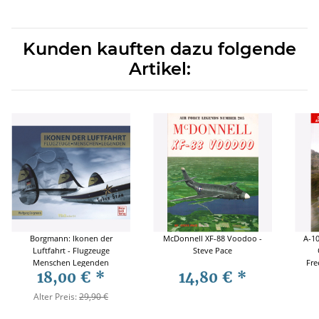
Kunden kauften dazu folgende
Artikel:
Borgmann: Ikonen der
McDonnell XF-88 Voodoo -
A-10
Luftfahrt - Flugzeuge
Steve Pace
Menschen Legenden
Fre
18,00 €
*
14,80 €
*
Comb
Alter Preis:
29,90 €