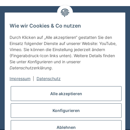
Wie wir Cookies & Co nutzen
VDMedien24.de
Heinz Nickel
Durch Klicken auf „Alle akzeptieren“ gestatten Sie den
Kasernenstraße 6-10
Einsatz folgender Dienste auf unserer Website: YouTube,
66482 Zweibrücken
Vimeo. Sie können die Einstellung jederzeit ändern
(Fingerabdruck-Icon links unten). Weitere Details finden
Tel. 06332 72710
Sie unter
Konfigurieren
und in unserer
eMail: heinz.nickel@vdmedien.de
Datenschutzerklärung
.
Impressum
|
Datenschutz
Informationen
Alle akzeptieren
Shop Service
Konfigurieren
* Alle Preise inkl. gesetzlicher USt., zzgl.
Versand
Ablehnen