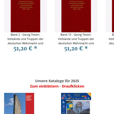
Band 2 - Georg Tessin:
Band 15 - Georg Tessin:
B
Verbände und Truppen der
Verbände und Truppen der
Ver
deutschen Wehrmacht und
deutschen Wehrmacht und
deu
51,20 €
*
51,20 €
*
Waffen-SS im Zweiten
Waffen-SS im Zweiten
W
Weltkrieg 1939-1945
Weltkrieg 1939-1945
Unsere Kataloge für 2025
Zum einblättern - Draufklicken