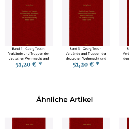
Band 1 - Georg Tessin:
Band 3 - Georg Tessin:
B
Verbände und Truppen der
Verbände und Truppen der
Ver
deutschen Wehrmacht und
deutschen Wehrmacht und
deu
51,20 €
*
51,20 €
*
Waffen-SS im Zweiten
Waffen-SS im Zweiten
W
Weltkrieg 1939-1945
Weltkrieg 1939-1945
Ähnliche Artikel