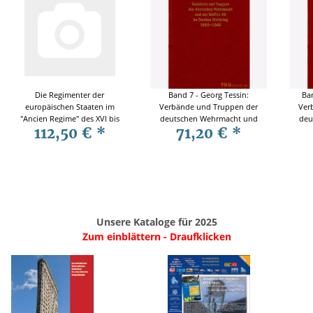
Die Regimenter der
Band 7 - Georg Tessin:
Ban
europäischen Staaten im
Verbände und Truppen der
Ver
"Ancien Regime" des XVI bis
deutschen Wehrmacht und
deu
112,50 €
*
71,20 €
*
XVIII Jahrhunderts - Teil 1:
Waffen-SS im Zweiten
W
Die Stammlisten - G. Tessin
Weltkrieg 1939-1945
Unsere Kataloge für 2025
Zum einblättern - Draufklicken