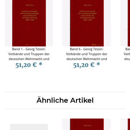
Band 1 - Georg Tessin:
Band 6 - Georg Tessin:
Ban
Verbände und Truppen der
Verbände und Truppen der
Ver
deutschen Wehrmacht und
deutschen Wehrmacht und
deu
51,20 €
*
51,20 €
*
Waffen-SS im Zweiten
Waffen-SS im Zweiten
W
Weltkrieg 1939-1945
Weltkrieg 1939-1945
Ähnliche Artikel