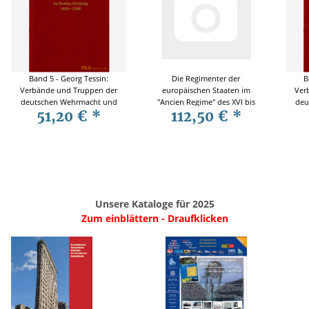
Band 5 - Georg Tessin:
Die Regimenter der
B
Verbände und Truppen der
europäischen Staaten im
Ver
deutschen Wehrmacht und
"Ancien Regime" des XVI bis
deu
51,20 €
*
112,50 €
*
Waffen-SS im Zweiten
XVIII Jahrhunderts - Teil 1:
W
Weltkrieg 1939-1945
Die Stammlisten - G. Tessin
Unsere Kataloge für 2025
Zum einblättern - Draufklicken