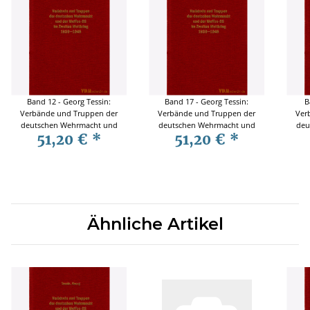
Band 12 - Georg Tessin:
Band 17 - Georg Tessin:
B
Verbände und Truppen der
Verbände und Truppen der
Ver
deutschen Wehrmacht und
deutschen Wehrmacht und
deu
51,20 €
*
51,20 €
*
Waffen-SS im Zweiten
Waffen-SS im Zweiten
W
Weltkrieg 1939-1945
Weltkrieg 1939-1945
Ähnliche Artikel