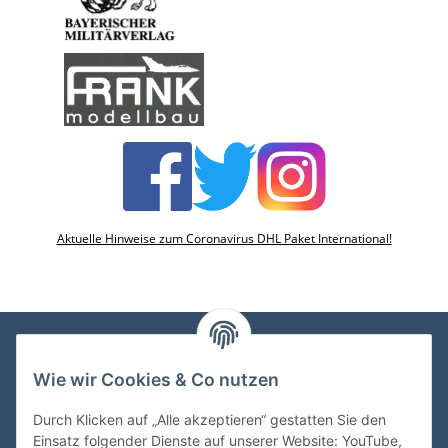
Aktuelle Hinweise zum Coronavirus DHL Paket International!
Wie wir Cookies & Co nutzen
VDMedien24.de
Heinz Nickel
Durch Klicken auf „Alle akzeptieren“ gestatten Sie den
Kasernenstraße 6-10
Einsatz folgender Dienste auf unserer Website: YouTube,