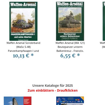
Waffen Arsenal Sonderband
Waffen Arsenal (WA 121)
Waf
(WaSo S-48)
Beutepanzer unterm
(W
Panzerkampfwagen I und
Balkenkreuz - Französ.
10,13 €
*
6,55 €
*
seine Abarten
Kampfpanzer
Unsere Kataloge für 2025
Zum einblättern - Draufklicken