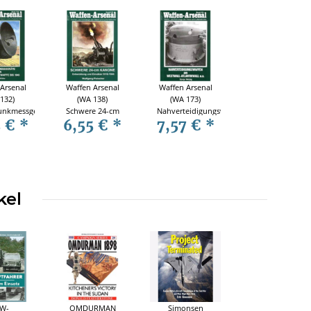
Arsenal
Waffen Arsenal
Waffen Arsenal
132)
(WA 138)
(WA 173)
unkmessgeräte
Schwere 24-cm
Nahverteidigungswaffen
5 €
*
6,55 €
*
7,57 €
*
utschen
Kanone -
am Westwall -
ffe bis
Entwickl. und
Atlantikwall
45
Einsätze 1916-
u.a.
1945
kel
W-
OMDURMAN
Simonsen