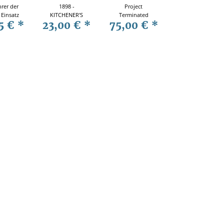
hrer der
1898 -
Project
Einsatz
KITCHENER'S
Terminated
5 €
*
23,00 €
*
75,00 €
*
VICTORY IN THE
Famous
SUDAN (CAM
Military Aircraft
Nr. 29)
Canellations of
the Cold War
and What
Might Have
Been