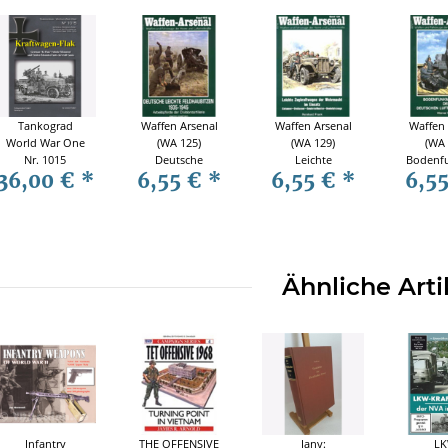
Tankograd
Waffen Arsenal
Waffen Arsenal
Waffen 
World War One
(WA 125)
(WA 129)
(WA 
Nr. 1015
Deutsche
Leichte
Bodenf
36,00 €
*
6,55 €
*
6,55 €
*
6,5
Kraftwagen-
leichte
Zugkraftwagen
der De
Flak German
Feldhaubitzen
der Wehrmacht
Luftwa
"K-Flak"
1935-1945
im Einsatz
19
Vehicle-
Mounted and
Trailer-
Mounted Anti-
Ähnliche Arti
Aircraft Guns
Vollert
Infantry
THE OFFENSIVE
Jany:
LK