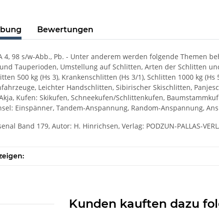
ibung
Bewertungen
 A 4, 98 s/w-Abb., Pb. - Unter anderem werden folgende Themen beh
nd Tauperioden, Umstellung auf Schlitten, Arten der Schlitten und
litten 500 kg (Hs 3), Krankenschlitten (Hs 3/1), Schlitten 1000 kg (H
fahrzeuge, Leichter Handschlitten, Sibirischer Skischlitten, Panjesch
Akja, Kufen: Skikufen, Schneekufen/Schlittenkufen, Baumstammkuf
hsel: Einspänner, Tandem-Anspannung, Random-Anspannung, Anspa
enal Band 179, Autor: H. Hinrichsen, Verlag: PODZUN-PALLAS-VER
zeigen:
Kunden kauften dazu fol