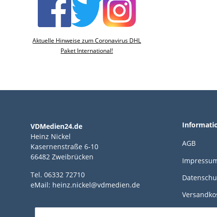
Aktuelle Hinweise zum Coronavirus DHL
Paket International!
Informati
VDMedien24.de
Heinz Nickel
AGB
Kasernenstraße 6-10
66482 Zweibrücken
Impressu
Tel. 06332 72710
Datenschu
eMail: heinz.nickel@vdmedien.de
Versandko
Zahlungsm