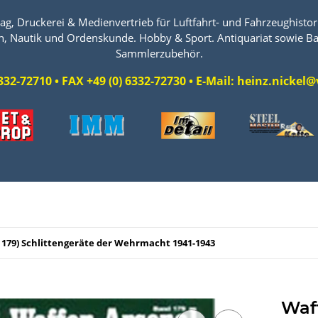
ag, Druckerei & Medienvertrieb für Luftfahrt- und Fahrzeughistori
n, Nautik und Ordenskunde. Hobby & Sport. Antiquariat sowie Ba
Sammlerzubehör.
 6332-72710 • FAX +49 (0) 6332-72730 • E-Mail: heinz.nicke
179) Schlittengeräte der Wehrmacht 1941-1943
Waf