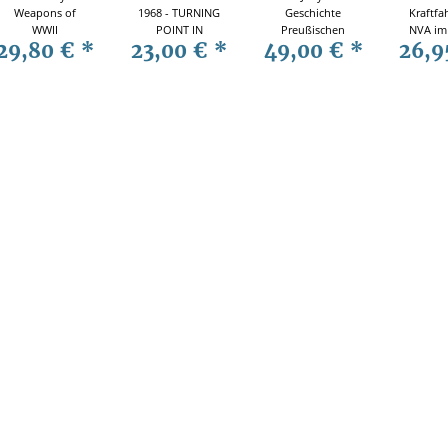
Weapons of
1968 - TURNING
Geschichte
Kraftfa
WWII
POINT IN
Preußischen
NVA im 
29,80 €
*
23,00 €
*
49,00 €
*
26,9
Waffenlexikon
VIETNAM (CAM
Armee 15.
Infanterie
Nr. 4)
Jahrhundert
Waffen WK2
Deutschen
Suermondt
Reichsheeres
Bd2 1740-1786