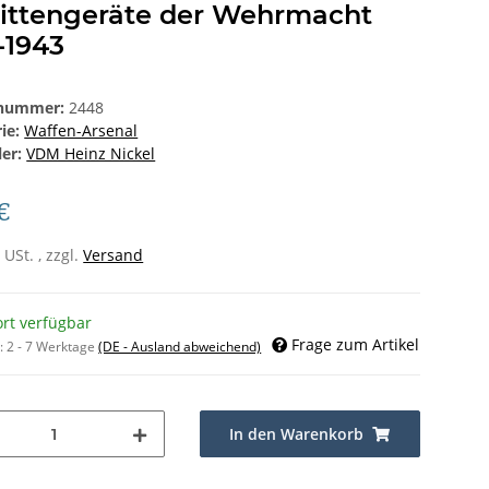
littengeräte der Wehrmacht
-1943
lnummer:
2448
rie:
Waffen-Arsenal
ler:
VDM Heinz Nickel
€
 USt. , zzgl.
Versand
ort verfügbar
Frage zum Artikel
t:
2 - 7 Werktage
(DE - Ausland abweichend)
In den Warenkorb