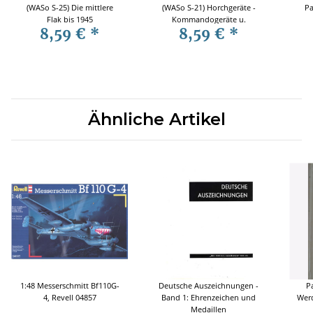
(WASo S-25) Die mittlere
(WASo S-21) Horchgeräte -
Pa
Flak bis 1945
Kommandogeräte u.
8,59 €
*
8,59 €
*
Scheinwerfer der ...
Ähnliche Artikel
1:48 Messerschmitt Bf110G-
Deutsche Auszeichnungen -
P
4, Revell 04857
Band 1: Ehrenzeichen und
Werd
Medaillen