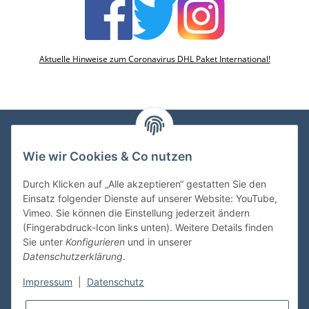
Aktuelle Hinweise zum Coronavirus DHL Paket International!
Wie wir Cookies & Co nutzen
VDMedien24.de
Heinz Nickel
Durch Klicken auf „Alle akzeptieren“ gestatten Sie den
Kasernenstraße 6-10
Einsatz folgender Dienste auf unserer Website: YouTube,
66482 Zweibrücken
Vimeo. Sie können die Einstellung jederzeit ändern
(Fingerabdruck-Icon links unten). Weitere Details finden
Tel. 06332 72710
Sie unter
Konfigurieren
und in unserer
eMail: heinz.nickel@vdmedien.de
Datenschutzerklärung
.
Impressum
|
Datenschutz