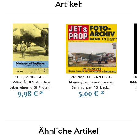
Artikel:
SCHUTZENGEL AUF
Jet&Prop FOTO-ARCHIV 12
Di
TRAGFLÄCHEN. Aus dem
Flugzeug-Fotos aus privaten
Bild
Leben eines Ju 88-Piloten -
Sammlungen / Birkholz -
9,98 €
*
5,00 €
*
S. J. Beck
Mexpl
Ähnliche Artikel