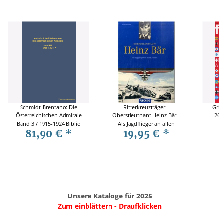
Schmidt-Brentano: Die
Ritterkreuzträger -
Gr
Österreichischen Admirale
Oberstleutnant Heinz Bär -
2
Band 3 / 1915-1924 Biblio
Als Jagdflieger an allen
81,90 €
*
19,95 €
*
Fronten
Unsere Kataloge für 2025
Zum einblättern - Draufklicken