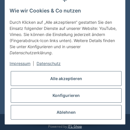
Wie wir Cookies & Co nutzen
VDMedien24.de
Heinz Nickel
Durch Klicken auf „Alle akzeptieren“ gestatten Sie den
Kasernenstraße 6-10
Einsatz folgender Dienste auf unserer Website: YouTube,
66482 Zweibrücken
Vimeo. Sie können die Einstellung jederzeit ändern
(Fingerabdruck-Icon links unten). Weitere Details finden
Tel. 06332 72710
Sie unter
Konfigurieren
und in unserer
eMail: heinz.nickel@vdmedien.de
Datenschutzerklärung
.
Impressum
|
Datenschutz
Informationen
Alle akzeptieren
Shop Service
Konfigurieren
* Alle Preise inkl. gesetzlicher USt., zzgl.
Versand
Ablehnen
© vdmedien24.de
Besucherzähler: 10724193
Powered by
JTL-Shop