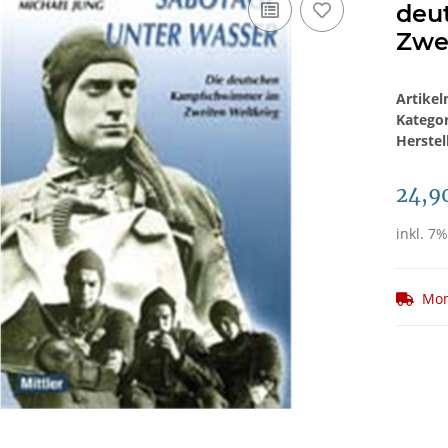
deu
Zwe
Artike
Katego
Herstel
24,9
inkl. 7%
Mom