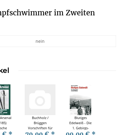
ampfschwimmer im Zweiten
nein
kel
Arsenal
Buchholz /
Blutiges
185)
Brüggen
Edelweiß - Die
sche
Vorschriften für
1. Gebirgs-
7 €
*
79,90 €
*
99,00 €
*
waffen
deutsche
Division im