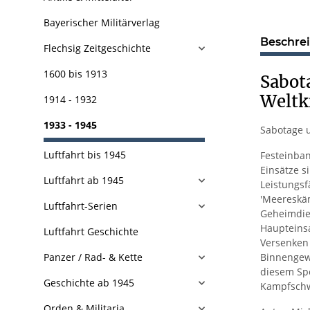
Bayerischer Militärverlag
Beschre
Flechsig Zeitgeschichte
1600 bis 1913
Sabot
Weltk
1914 - 1932
1933 - 1945
Sabotage 
Luftfahrt bis 1945
Festeinban
Einsätze s
Luftfahrt ab 1945
Leistungsf
'Meereskä
Luftfahrt-Serien
Geheimdien
Haupteinsa
Luftfahrt Geschichte
Versenken 
Panzer / Rad- & Kette
Binnengewä
diesem Spe
Geschichte ab 1945
Kampfschw
Orden & Militaria