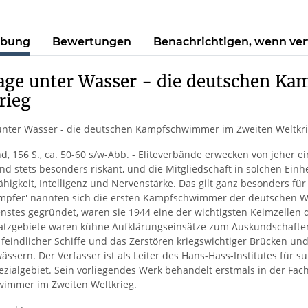
ibung
Bewertungen
Benachrichtigen, wenn ve
age unter Wasser - die deutschen K
rieg
unter Wasser - die deutschen Kampfschwimmer im Zweiten Weltkr
d, 156 S., ca. 50-60 s/w-Abb. - Eliteverbände erwecken von jeher 
ind stets besonders riskant, und die Mitgliedschaft in solchen Ein
ähigkeit, Intelligenz und Nervenstärke. Das gilt ganz besonders f
mpfer' nannten sich die ersten Kampfschwimmer der deutschen W
stes gegründet, waren sie 1944 eine der wichtigsten Keimzellen 
tzgebiete waren kühne Aufklärungseinsätze zum Auskundschaften 
feindlicher Schiffe und das Zerstören kriegswichtiger Brücken und
ssern. Der Verfasser ist als Leiter des Hans-Hass-Institutes für
zialgebiet. Sein vorliegendes Werk behandelt erstmals in der Fach
immer im Zweiten Weltkrieg.