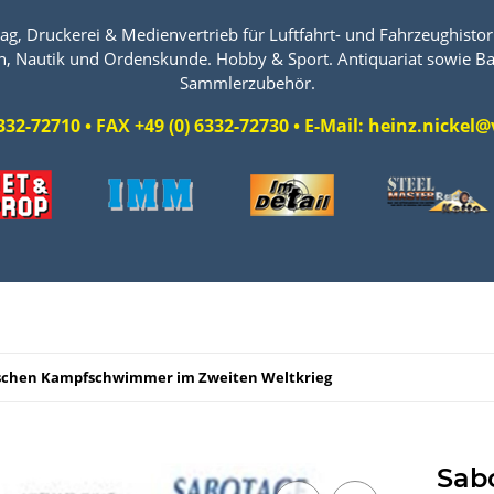
ag, Druckerei & Medienvertrieb für Luftfahrt- und Fahrzeughistori
n, Nautik und Ordenskunde. Hobby & Sport. Antiquariat sowie Ba
Sammlerzubehör.
 6332-72710 • FAX +49 (0) 6332-72730 • E-Mail: heinz.nicke
utschen Kampfschwimmer im Zweiten Weltkrieg
Sab