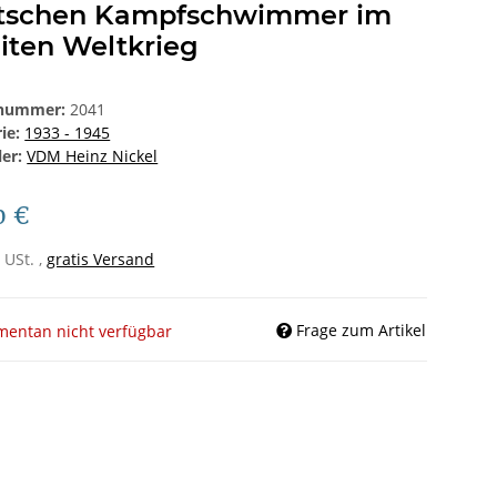
tschen Kampfschwimmer im
iten Weltkrieg
lnummer:
2041
rie:
1933 - 1945
ler:
VDM Heinz Nickel
0 €
 USt. ,
gratis Versand
Frage zum Artikel
entan nicht verfügbar