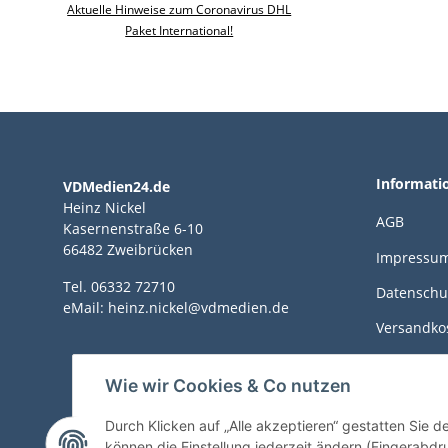
Aktuelle Hinweise zum Coronavirus DHL
Paket International!
Informati
VDMedien24.de
Heinz Nickel
AGB
Kasernenstraße 6-10
66482 Zweibrücken
Impressu
Tel. 06332 72710
Datenschu
eMail: heinz.nickel@vdmedien.de
Versandko
Zahlungsm
Wie wir Cookies & Co nutzen
Sitemap
Durch Klicken auf „Alle akzeptieren“ gestatten Sie d
können die Einstellung jederzeit ändern (Fingerabdru