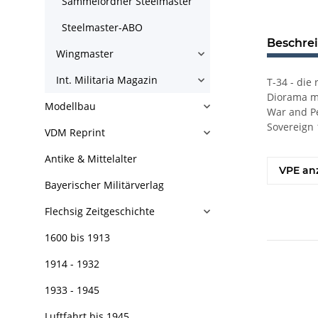
Sammelordner Steelmaster
Steelmaster-ABO
Beschre
Wingmaster
Int. Militaria Magazin
T-34 - die
Diorama mi
Modellbau
War and Pe
Sovereign 
VDM Reprint
Antike & Mittelalter
VPE an
Bayerischer Militärverlag
Flechsig Zeitgeschichte
1600 bis 1913
1914 - 1932
1933 - 1945
Luftfahrt bis 1945