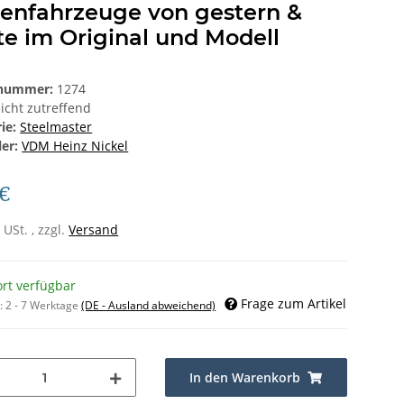
tenfahrzeuge von gestern &
e im Original und Modell
lnummer:
1274
icht zutreffend
rie:
Steelmaster
ler:
VDM Heinz Nickel
 €
 USt. , zzgl.
Versand
ort verfügbar
Frage zum Artikel
t:
2 - 7 Werktage
(DE - Ausland abweichend)
In den Warenkorb