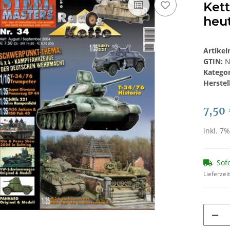
Ket
heut
Artike
GTIN:
N
Katego
Herstel
7,50
inkl. 7%
Sof
Lieferzei