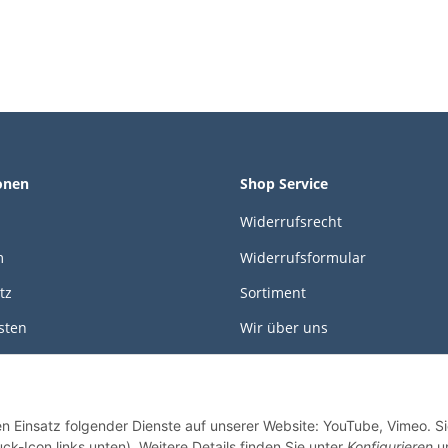
onen
Shop Service
Widerrufsrecht
m
Widerrufsformular
tz
Sortiment
sten
Wir über uns
öglichkeiten
Kontakt
Unser neuer Shop
en Einsatz folgender Dienste auf unserer Website: YouTube, Vimeo. S
Newsletter
ck-Icon links unten). Weitere Details finden Sie unter
Konfigurieren
un