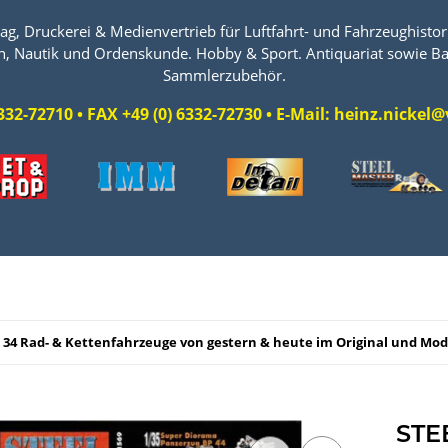
ag, Druckerei & Medienvertrieb für Luftfahrt- und Fahrzeughistori
n, Nautik und Ordenskunde. Hobby & Sport. Antiquariat sowie Ba
Sammlerzubehör.
 6332-72710 • FAX +49 (0) 6332-72730 • E-Mail: heinz.nicke
34 Rad- & Kettenfahrzeuge von gestern & heute im Original und Mod
STE