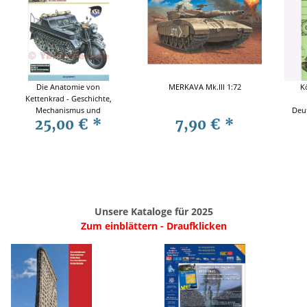
Die Anatomie von
MERKAVA Mk.III 1:72
K
Kettenkrad - Geschichte,
Mechanismus und
Deu
25,00 €
*
7,90 €
*
Restaurierung - Masahiko
Ein
Kobayashi
Unsere Kataloge für 2025
Zum einblättern - Draufklicken