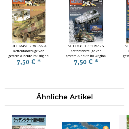
STEELMASTER 38 Rad- &
STEELMASTER 31 Rad- &
ST
Kettenfahrzeuge von
Kettenfahrzeuge von
gestern & heute im Original
gestern & heute im Original
gest
7,50 €
*
7,50 €
*
und Modell
und Modell
Ähnliche Artikel