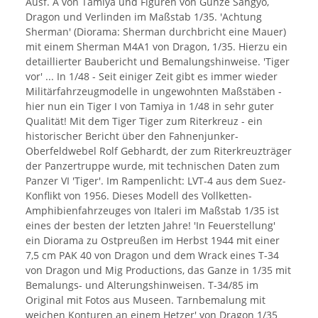
Ausf. A von Tamiya und Figuren von Gunze Sangyo,
Dragon und Verlinden im Maßstab 1/35. 'Achtung
Sherman' (Diorama: Sherman durchbricht eine Mauer)
mit einem Sherman M4A1 von Dragon, 1/35. Hierzu ein
detaillierter Baubericht und Bemalungshinweise. 'Tiger
vor' ... In 1/48 - Seit einiger Zeit gibt es immer wieder
Militärfahrzeugmodelle in ungewohnten Maßstäben -
hier nun ein Tiger I von Tamiya in 1/48 in sehr guter
Qualität! Mit dem Tiger Tiger zum Riterkreuz - ein
historischer Bericht über den Fahnenjunker-
Oberfeldwebel Rolf Gebhardt, der zum Riterkreuzträger
der Panzertruppe wurde, mit technischen Daten zum
Panzer VI 'Tiger'. Im Rampenlicht: LVT-4 aus dem Suez-
Konflikt von 1956. Dieses Modell des Vollketten-
Amphibienfahrzeuges von Italeri im Maßstab 1/35 ist
eines der besten der letzten Jahre! 'In Feuerstellung'
ein Diorama zu Ostpreußen im Herbst 1944 mit einer
7,5 cm PAK 40 von Dragon und dem Wrack eines T-34
von Dragon und Mig Productions, das Ganze in 1/35 mit
Bemalungs- und Alterungshinweisen. T-34/85 im
Original mit Fotos aus Museen. Tarnbemalung mit
weichen Konturen an einem Hetzer' von Dragon 1/35