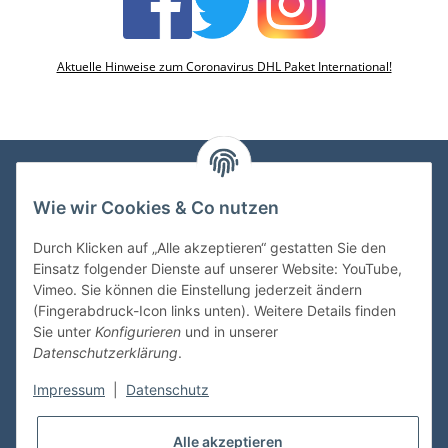
Aktuelle Hinweise zum Coronavirus DHL Paket International!
Wie wir Cookies & Co nutzen
VDMedien24.de
Heinz Nickel
Durch Klicken auf „Alle akzeptieren“ gestatten Sie den
Kasernenstraße 6-10
Einsatz folgender Dienste auf unserer Website: YouTube,
66482 Zweibrücken
Vimeo. Sie können die Einstellung jederzeit ändern
(Fingerabdruck-Icon links unten). Weitere Details finden
Tel. 06332 72710
Sie unter
Konfigurieren
und in unserer
eMail: heinz.nickel@vdmedien.de
Datenschutzerklärung
.
Impressum
|
Datenschutz
Informationen
Alle akzeptieren