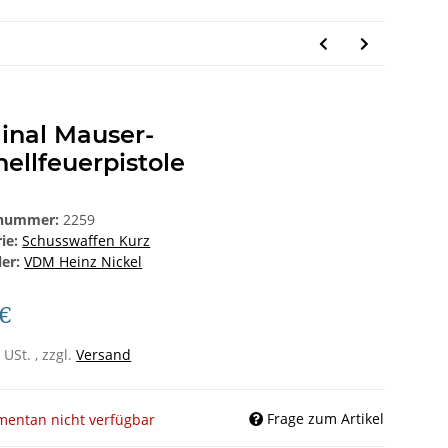
inal Mauser-
ellfeuerpistole
lnummer:
2259
rie:
Schusswaffen Kurz
ler:
VDM Heinz Nickel
 €
 USt. , zzgl.
Versand
Frage zum Artikel
entan nicht verfügbar