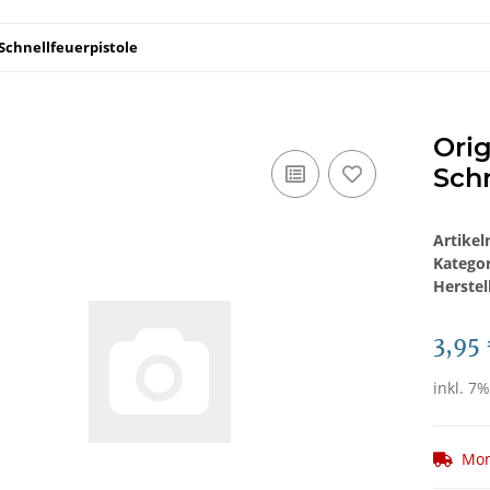
Schnellfeuerpistole
Orig
Schn
Artike
Katego
Herstel
3,95
inkl. 7%
Mom