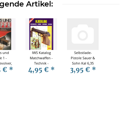
gende Artikel:
s und
IWS Katalog
Selbstlade-
e 1 -
Matchwaffen -
Pistole Sauer &
evolver,
Technik -
Sohn Kal 6,35
5 €
*
4,95 €
*
3,95 €
*
tterie
Bedienung -
mm, W.T.
, Die
Leistung -
Modelle
es-Story
Waffen -
 Maxim
Pistolen 83/84