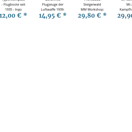
- Flugboote seit
Flugzeuge der
Steigerwald
Mi-
1935 - Ingo
Luftwaffe 1939-
MM Workshop:
Kampfh
12,00 €
*
14,95 €
*
29,80 €
*
29,9
Bauernfeind
1945 - Berichte
Back-Lock-
Mil 
eines
Messer
Testpiloten
Bauanleitung:
Von der
Konstruktion
zum fertigen
Klappmesser