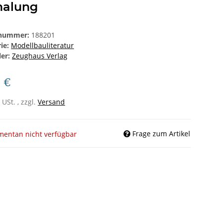
alung
lnummer:
188201
rie:
Modellbauliteratur
ler:
Zeughaus Verlag
5 €
 USt. , zzgl.
Versand
Frage zum Artikel
entan nicht verfügbar