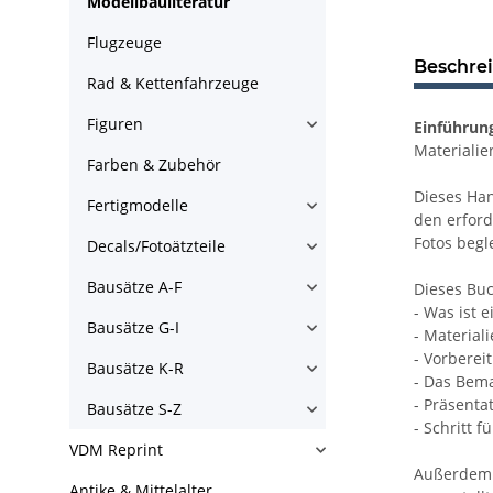
Modellbauliteratur
Flugzeuge
Beschre
Rad & Kettenfahrzeuge
Figuren
Einführun
Materialien
Farben & Zubehör
Dieses Han
Fertigmodelle
den erford
Fotos begl
Decals/Fotoätzteile
Bausätze A-F
Dieses Buc
- Was ist e
Bausätze G-I
- Material
- Vorberei
Bausätze K-R
- Das Bema
- Präsenta
Bausätze S-Z
- Schritt fü
VDM Reprint
Außerdem w
Antike & Mittelalter