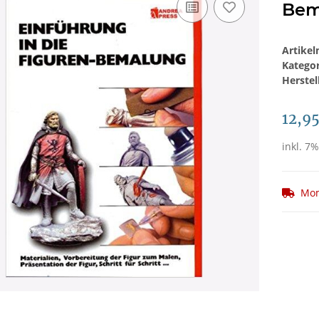
Bem
Artike
Katego
Herstel
12,9
inkl. 7%
Mom