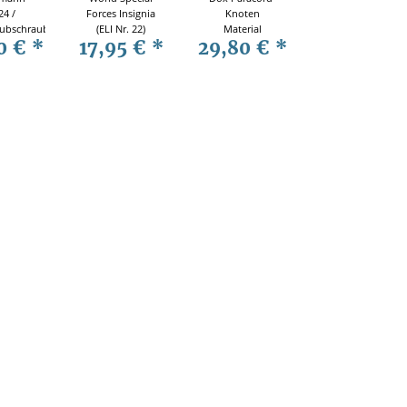
24 /
Forces Insignia
Knoten
ubschrauber
(ELI Nr. 22)
Material
0 €
*
17,95 €
*
29,80 €
*
Mi-24
Osprey Elite
Knüpftechniken
Knoten
Anhänger
Messer-
Tragesysteme