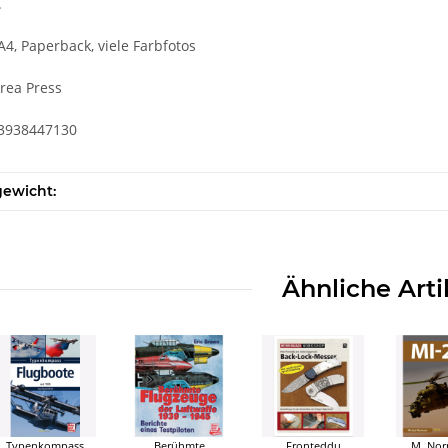
.
A4, Paperback, viele Farbfotos
rea Press
-3938447130
gewicht:
Ähnliche Arti
Typenkompass
Berühmte
Fronteddu
M. Nor