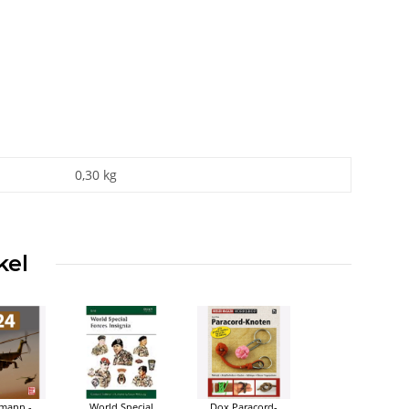
0,30
kg
kel
mann -
World Special
Dox Paracord-