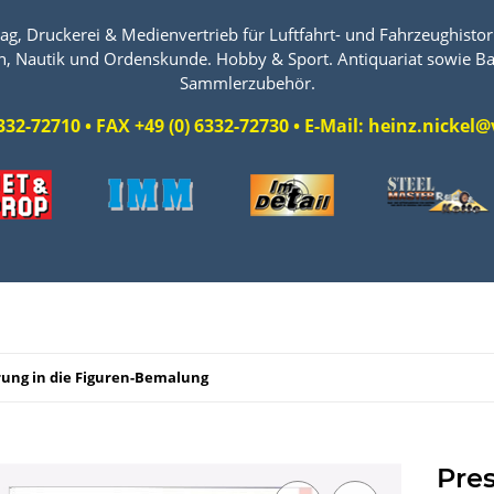
ag, Druckerei & Medienvertrieb für Luftfahrt- und Fahrzeughistori
n, Nautik und Ordenskunde. Hobby & Sport. Antiquariat sowie Ba
Sammlerzubehör.
 6332-72710 • FAX +49 (0) 6332-72730 • E-Mail: heinz.nicke
rung in die Figuren-Bemalung
Pres