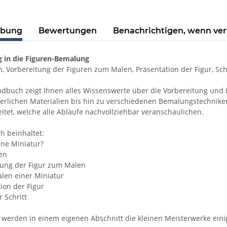
ibung
Bewertungen
Benachrichtigen, wenn ve
g in die Figuren-Bemalung
, Vorbereitung der Figuren zum Malen, Präsentation der Figur, Schrit
dbuch zeigt Ihnen alles Wissenswerte über die Vorbereitung und Bem
erlichen Materialien bis hin zu verschiedenen Bemalungstechniken 
eitet, welche alle Abläufe nachvollziehbar veranschaulichen.
h beinhaltet:
ine Miniatur?
ien
tung der Figur zum Malen
len einer Miniatur
tion der Figur
r Schritt
erden in einem eigenen Abschnitt die kleinen Meisterwerke eini