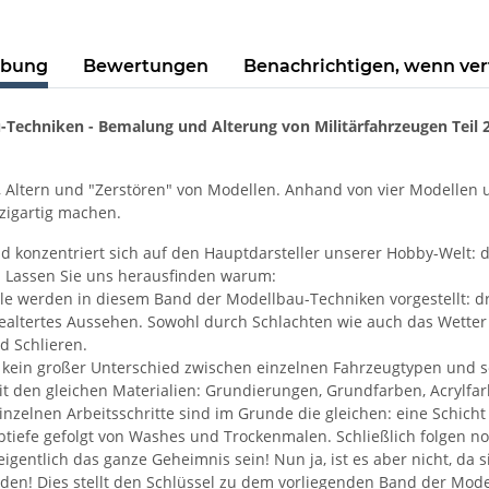
ibung
Bewertungen
Benachrichtigen, wenn ve
Techniken - Bemalung und Alterung von Militärfahrzeugen Teil 
, Altern und "Zerstören" von Modellen. Anhand von vier Modellen u
zigartig machen.
d konzentriert sich auf den Hauptdarsteller unserer Hobby-Welt: 
. Lassen Sie uns herausfinden warum:
le werden in diesem Band der Modellbau-Techniken vorgestellt: dre
gealtertes Aussehen. Sowohl durch Schlachten wie auch das Wetter
d Schlieren.
 kein großer Unterschied zwischen einzelnen Fahrzeugtypen und 
t den gleichen Materialien: Grundierungen, Grundfarben, Acrylfarbe
inzelnen Arbeitsschritte sind im Grunde die gleichen: eine Schich
btiefe gefolgt von Washes und Trockenmalen. Schließlich folgen no
 eigentlich das ganze Geheimnis sein! Nun ja, ist es aber nicht, da
den! Dies stellt den Schlüssel zu dem vorliegenden Band der Model