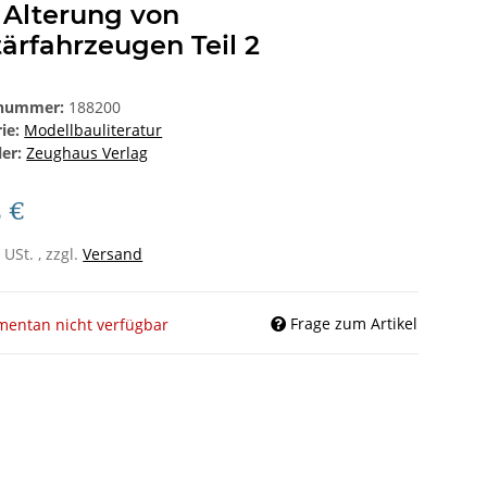
 Alterung von
tärfahrzeugen Teil 2
lnummer:
188200
rie:
Modellbauliteratur
ler:
Zeughaus Verlag
5 €
 USt. , zzgl.
Versand
Frage zum Artikel
entan nicht verfügbar