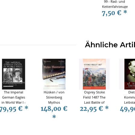
99 - Rad- und
Kettenfahrzeuge
7,50 €
*
von gestern
und heute im
Original und
Modell
Ähnliche Arti
The Imperial
Hüsken / von
Osprey Stoke
Diet
German Eagles
Stirenberg
Field 1487 The
Komma
in World War I -
Mythos
Last Battle of
Leibst
79,95 €
*
148,00 €
22,95 €
*
49,9
Their Postcards
Marschallstab
the Wars of the
SS Adol
and Pictures
Preußen
Roses (
und 
*
Vol. 1 - Lance J.
Deutschland
Campaign 420 )
Män
Bronnenkant
1852-1945
Ritterkr