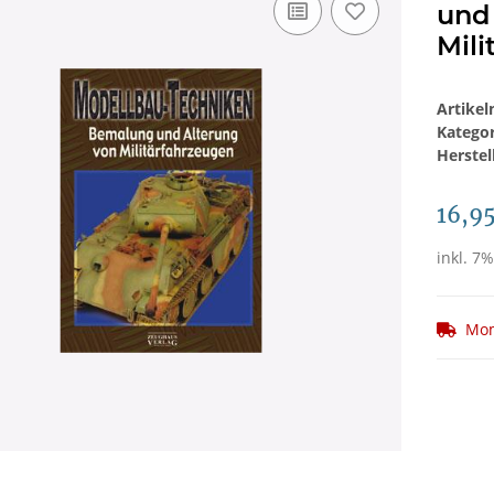
und
Mili
Artike
Katego
Herstel
16,9
inkl. 7%
Mom