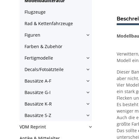
Modellbauliteratur
Flugzeuge
Beschre
Rad & Kettenfahrzeuge
Figuren
Modellbau-
Farben & Zubehör
Verwittern
Fertigmodelle
Modell ein
Decals/Fotoätzteile
Dieser Ban
aber nicht
Bausätze A-F
Vier Model
ein stark 
Bausätze G-I
Flecken un
Bausätze K-R
Es besteht
weniger mi
Bausätze S-Z
Auch die e
größte Far
VDM Reprint
Das sollte
unterschei
Antike & Mittelalter