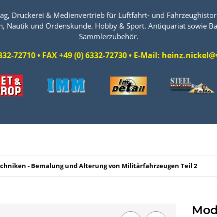
ag, Druckerei & Medienvertrieb für Luftfahrt- und Fahrzeughistori
n, Nautik und Ordenskunde. Hobby & Sport. Antiquariat sowie Ba
Sammlerzubehör.
 6332-72710 • FAX +49 (0) 6332-72730 • E-Mail: heinz.nicke
chniken - Bemalung und Alterung von Militärfahrzeugen Teil 2
Mod