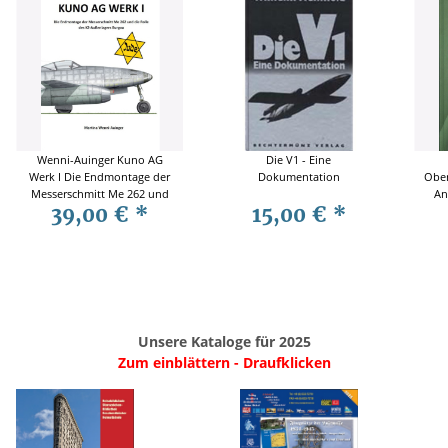
Wenni-Auinger Kuno AG
Die V1 - Eine
Werk I Die Endmontage der
Dokumentation
Ober
Messerschmitt Me 262 und
An
39,00 €
*
15,00 €
*
die Rolle des KZ-
Luft
Außenlagers Burgau
Unsere Kataloge für 2025
Zum einblättern - Draufklicken