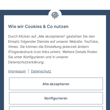
Wie wir Cookies & Co nutzen
VDMedien24.de
Heinz Nickel
Durch Klicken auf „Alle akzeptieren“ gestatten Sie den
Kasernenstraße 6-10
Einsatz folgender Dienste auf unserer Website: YouTube,
66482 Zweibrücken
Vimeo. Sie können die Einstellung jederzeit ändern
(Fingerabdruck-Icon links unten). Weitere Details finden
Tel. 06332 72710
Sie unter
Konfigurieren
und in unserer
eMail: heinz.nickel@vdmedien.de
Datenschutzerklärung
.
Impressum
|
Datenschutz
Informationen
Alle akzeptieren
Shop Service
Konfigurieren
* Alle Preise inkl. gesetzlicher USt., zzgl.
Versand