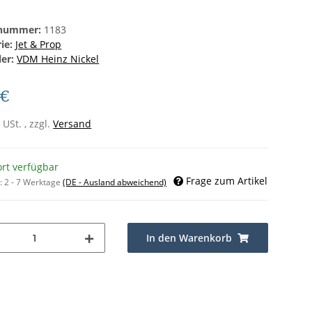
lnummer:
1183
rie:
Jet & Prop
ler:
VDM Heinz Nickel
 €
 USt. , zzgl.
Versand
ort verfügbar
Frage zum Artikel
t:
2 - 7 Werktage
(DE - Ausland abweichend)
In den Warenkorb