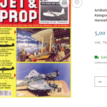
Artike
Katego
Herstel
5,00
inkl. 7%
Sof
Lieferzei