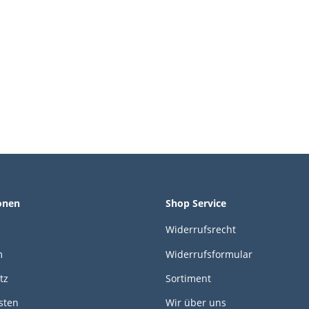
onen
Shop Service
Widerrufsrecht
m
Widerrufsformular
tz
Sortiment
sten
Wir über uns