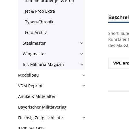
Sammelordner Jet & Prop
Jet & Prop Extra
Beschre
Typen-Chronik
Foto-Archiv
Short 'Sun
Ruhrtaler-
Steelmaster
des Maßst
Wingmaster
VPE an
Int. Militaria Magazin
Modellbau
VDM Reprint
Antike & Mittelalter
Bayerischer Militärverlag
Flechsig Zeitgeschichte
1600 bis 1913