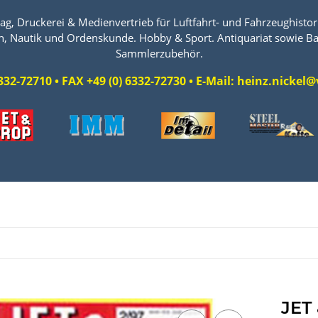
ag, Druckerei & Medienvertrieb für Luftfahrt- und Fahrzeughistori
n, Nautik und Ordenskunde. Hobby & Sport. Antiquariat sowie Ba
Sammlerzubehör.
 6332-72710 • FAX +49 (0) 6332-72730 • E-Mail: heinz.nicke
JET