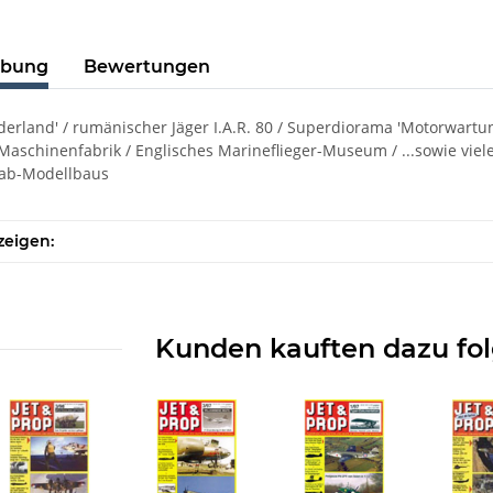
ibung
Bewertungen
derland' / rumänischer Jäger I.A.R. 80 / Superdiorama 'Motorwartu
Maschinenfabrik / Englisches Marineflieger-Museum / ...sowie viel
ab-Modellbaus
zeigen:
Kunden kauften dazu fol