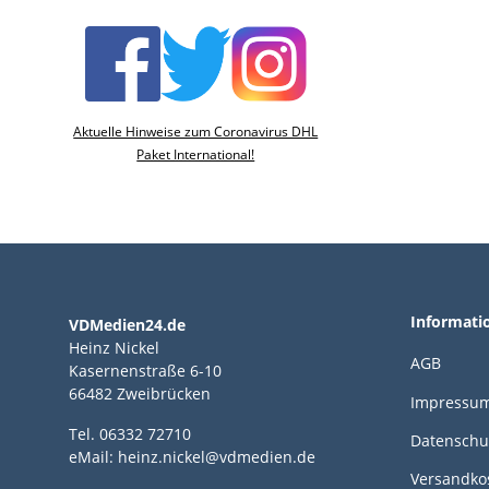
Aktuelle Hinweise zum Coronavirus DHL
Paket International!
Informati
VDMedien24.de
Heinz Nickel
AGB
Kasernenstraße 6-10
66482 Zweibrücken
Impressu
Tel. 06332 72710
Datenschu
eMail: heinz.nickel@vdmedien.de
Versandko