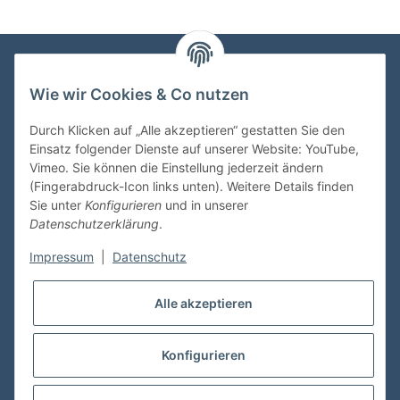
Wie wir Cookies & Co nutzen
VDMedien24.de
Heinz Nickel
Durch Klicken auf „Alle akzeptieren“ gestatten Sie den
Kasernenstraße 6-10
Einsatz folgender Dienste auf unserer Website: YouTube,
66482 Zweibrücken
Vimeo. Sie können die Einstellung jederzeit ändern
(Fingerabdruck-Icon links unten). Weitere Details finden
Tel. 06332 72710
Sie unter
Konfigurieren
und in unserer
eMail: heinz.nickel@vdmedien.de
Datenschutzerklärung
.
Impressum
|
Datenschutz
Informationen
Alle akzeptieren
Shop Service
Konfigurieren
* Alle Preise inkl. gesetzlicher USt., zzgl.
Versand