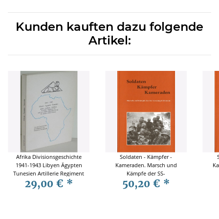
Kunden kauften dazu folgende
Artikel:
Afrika Divisionsgeschichte
Soldaten - Kämpfer -
1941-1943 Libyen Ägypten
Kameraden. Marsch und
Ka
Tunesien Artillerie Regiment
Kämpfe der SS-
29,00 €
*
50,20 €
*
361
Totenkopfdivision Band 2b
Tote
- Vopersal